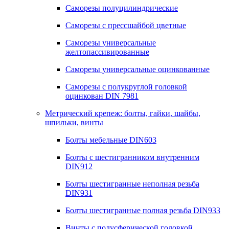
Саморезы полуцилиндрические
Саморезы с прессшайбой цветные
Саморезы универсальные
желтопассивированные
Саморезы универсальные оцинкованные
Саморезы с полукруглой головкой
оцинкован DIN 7981
Метрический крепеж: болты, гайки, шайбы,
шпильки, винты
Болты мебельные DIN603
Болты с шестигранником внутренним
DIN912
Болты шестигранные неполная резьба
DIN931
Болты шестигранные полная резьба DIN933
Винты с полусферической головкой