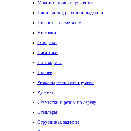
Молотки, киянки, рукоятки
Напильники, рашпили, надфили
Ножницы по металлу
Ножовки
Отвертки
Пасатижи
Плиткорезы
Прочее
Резьбонарезной инструмент
Рубанки
Стаместки и резцы по дереву
Степлеры
Струбцины, зажимы