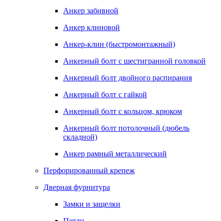
Анкер забивной
Анкер клиновой
Анкер-клин (быстромонтажный)
Анкерный болт с шестигранной головкой
Анкерный болт двойного распирания
Анкерный болт с гайкой
Анкерный болт с кольцом, крюком
Анкерный болт потолочный (дюбель
складной)
Анкер рамный металлический
Перфорированный крепеж
Дверная фурнитура
Замки и защелки
Петли