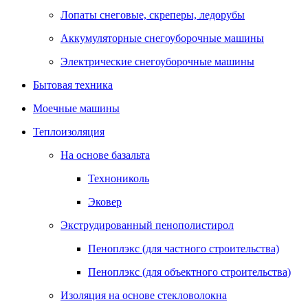
Лопаты снеговые, скреперы, ледорубы
Аккумуляторные снегоуборочные машины
Электрические снегоуборочные машины
Бытовая техника
Моечные машины
Теплоизоляция
На основе базальта
Технониколь
Эковер
Экструдированный пенополистирол
Пеноплэкс (для частного строительства)
Пеноплэкс (для объектного строительства)
Изоляция на основе стекловолокна