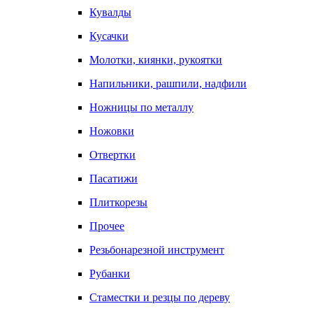
Кувалды
Кусачки
Молотки, киянки, рукоятки
Напильники, рашпили, надфили
Ножницы по металлу
Ножовки
Отвертки
Пасатижи
Плиткорезы
Прочее
Резьбонарезной инструмент
Рубанки
Стаместки и резцы по дереву