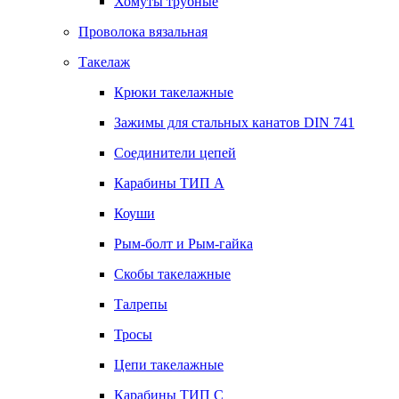
Хомуты трубные
Проволока вязальная
Такелаж
Крюки такелажные
Зажимы для стальных канатов DIN 741
Соединители цепей
Карабины ТИП А
Коуши
Рым-болт и Рым-гайка
Скобы такелажные
Талрепы
Тросы
Цепи такелажные
Карабины ТИП C