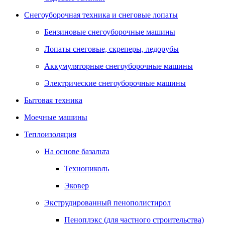
Снегоуборочная техника и снеговые лопаты
Бензиновые снегоуборочные машины
Лопаты снеговые, скреперы, ледорубы
Аккумуляторные снегоуборочные машины
Электрические снегоуборочные машины
Бытовая техника
Моечные машины
Теплоизоляция
На основе базальта
Технониколь
Эковер
Экструдированный пенополистирол
Пеноплэкс (для частного строительства)