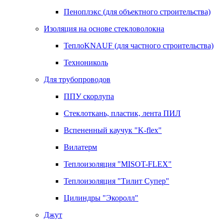
Пеноплэкс (для объектного строительства)
Изоляция на основе стекловолокна
ТеплоKNAUF (для частного строительства)
Технониколь
Для трубопроводов
ППУ скорлупа
Стеклоткань, пластик, лента ПИЛ
Вспененный каучук "K-flex"
Вилатерм
Теплоизоляция "MISOT-FLEX"
Теплоизоляция "Тилит Супер"
Цилиндры "Экоролл"
Джут