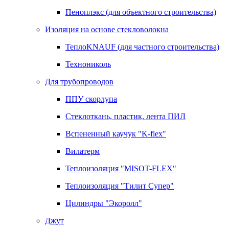
Пеноплэкс (для объектного строительства)
Изоляция на основе стекловолокна
ТеплоKNAUF (для частного строительства)
Технониколь
Для трубопроводов
ППУ скорлупа
Стеклоткань, пластик, лента ПИЛ
Вспененный каучук "K-flex"
Вилатерм
Теплоизоляция "MISOT-FLEX"
Теплоизоляция "Тилит Супер"
Цилиндры "Экоролл"
Джут