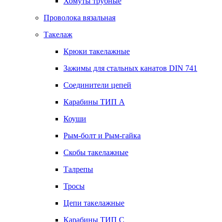
Хомуты трубные
Проволока вязальная
Такелаж
Крюки такелажные
Зажимы для стальных канатов DIN 741
Соединители цепей
Карабины ТИП А
Коуши
Рым-болт и Рым-гайка
Скобы такелажные
Талрепы
Тросы
Цепи такелажные
Карабины ТИП C