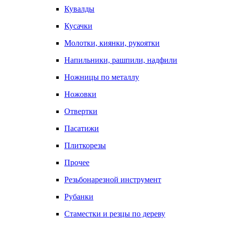
Кувалды
Кусачки
Молотки, киянки, рукоятки
Напильники, рашпили, надфили
Ножницы по металлу
Ножовки
Отвертки
Пасатижи
Плиткорезы
Прочее
Резьбонарезной инструмент
Рубанки
Стаместки и резцы по дереву