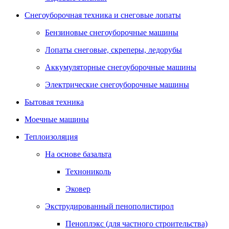
Снегоуборочная техника и снеговые лопаты
Бензиновые снегоуборочные машины
Лопаты снеговые, скреперы, ледорубы
Аккумуляторные снегоуборочные машины
Электрические снегоуборочные машины
Бытовая техника
Моечные машины
Теплоизоляция
На основе базальта
Технониколь
Эковер
Экструдированный пенополистирол
Пеноплэкс (для частного строительства)