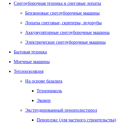
Снегоуборочная техника и снеговые лопаты
Бензиновые снегоуборочные машины
Лопаты снеговые, скреперы, ледорубы
Аккумуляторные снегоуборочные машины
Электрические снегоуборочные машины
Бытовая техника
Моечные машины
Теплоизоляция
На основе базальта
Технониколь
Эковер
Экструдированный пенополистирол
Пеноплэкс (для частного строительства)