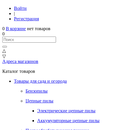
Войти
|
Регистрация
0
В корзине
нет товаров
0
△
▽
Адреса магазинов
Каталог товаров
Товары для сада и огорода
Бензопилы
Цепные пилы
Электрические цепные пилы
Аккумуляторные цепные пилы