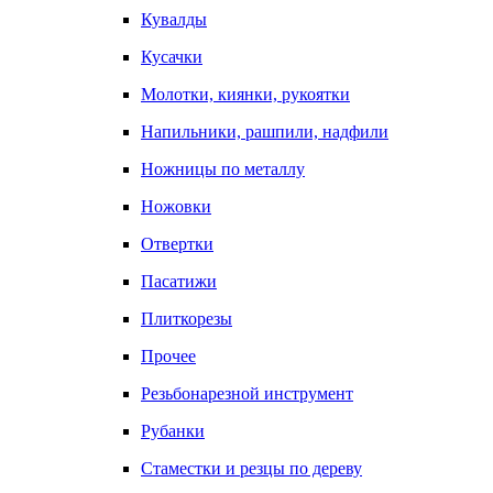
Кувалды
Кусачки
Молотки, киянки, рукоятки
Напильники, рашпили, надфили
Ножницы по металлу
Ножовки
Отвертки
Пасатижи
Плиткорезы
Прочее
Резьбонарезной инструмент
Рубанки
Стаместки и резцы по дереву