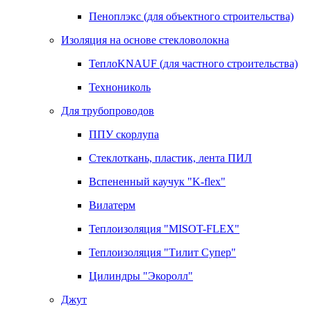
Пеноплэкс (для объектного строительства)
Изоляция на основе стекловолокна
ТеплоKNAUF (для частного строительства)
Технониколь
Для трубопроводов
ППУ скорлупа
Стеклоткань, пластик, лента ПИЛ
Вспененный каучук "K-flex"
Вилатерм
Теплоизоляция "MISOT-FLEX"
Теплоизоляция "Тилит Супер"
Цилиндры "Экоролл"
Джут