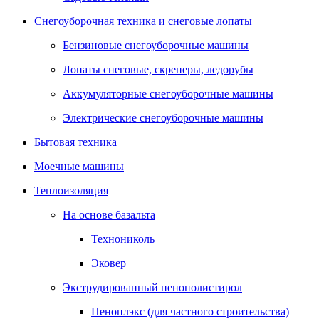
Снегоуборочная техника и снеговые лопаты
Бензиновые снегоуборочные машины
Лопаты снеговые, скреперы, ледорубы
Аккумуляторные снегоуборочные машины
Электрические снегоуборочные машины
Бытовая техника
Моечные машины
Теплоизоляция
На основе базальта
Технониколь
Эковер
Экструдированный пенополистирол
Пеноплэкс (для частного строительства)