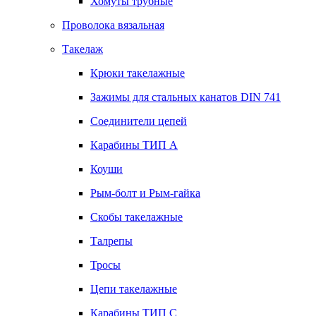
Хомуты трубные
Проволока вязальная
Такелаж
Крюки такелажные
Зажимы для стальных канатов DIN 741
Соединители цепей
Карабины ТИП А
Коуши
Рым-болт и Рым-гайка
Скобы такелажные
Талрепы
Тросы
Цепи такелажные
Карабины ТИП C