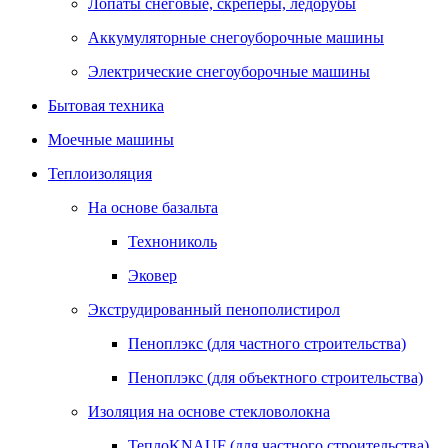
Лопаты снеговые, скреперы, ледорубы
Аккумуляторные снегоуборочные машины
Электрические снегоуборочные машины
Бытовая техника
Моечные машины
Теплоизоляция
На основе базальта
Технониколь
Эковер
Экструдированный пенополистирол
Пеноплэкс (для частного строительства)
Пеноплэкс (для объектного строительства)
Изоляция на основе стекловолокна
ТеплоKNAUF (для частного строительства)