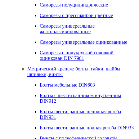
Саморезы полуцилиндрические
Саморезы с прессшайбой цветные
Саморезы универсальные
желтопассивированные
Саморезы универсальные оцинкованные
Саморезы с полукруглой головкой
оцинкован DIN 7981
Метрический крепеж: болты, гайки, шайбы,
шпильки, винты
Болты мебельные DIN603
Болты с шестигранником внутренним
DIN912
Болты шестигранные неполная резьба
DIN931
Болты шестигранные полная резьба DIN933
Винты с полусферической головкой