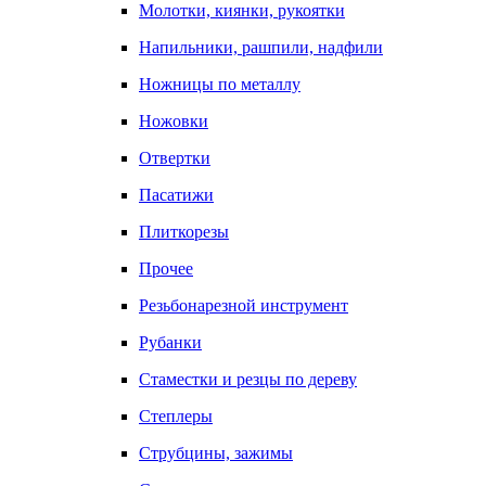
Молотки, киянки, рукоятки
Напильники, рашпили, надфили
Ножницы по металлу
Ножовки
Отвертки
Пасатижи
Плиткорезы
Прочее
Резьбонарезной инструмент
Рубанки
Стаместки и резцы по дереву
Степлеры
Струбцины, зажимы