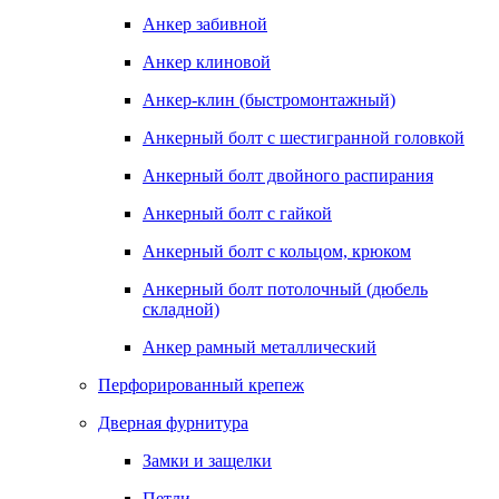
Анкер забивной
Анкер клиновой
Анкер-клин (быстромонтажный)
Анкерный болт с шестигранной головкой
Анкерный болт двойного распирания
Анкерный болт с гайкой
Анкерный болт с кольцом, крюком
Анкерный болт потолочный (дюбель
складной)
Анкер рамный металлический
Перфорированный крепеж
Дверная фурнитура
Замки и защелки
Петли