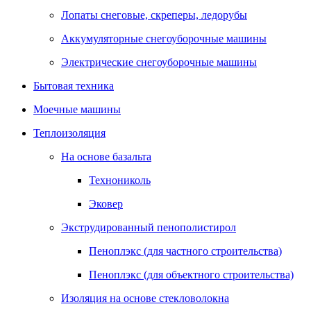
Лопаты снеговые, скреперы, ледорубы
Аккумуляторные снегоуборочные машины
Электрические снегоуборочные машины
Бытовая техника
Моечные машины
Теплоизоляция
На основе базальта
Технониколь
Эковер
Экструдированный пенополистирол
Пеноплэкс (для частного строительства)
Пеноплэкс (для объектного строительства)
Изоляция на основе стекловолокна