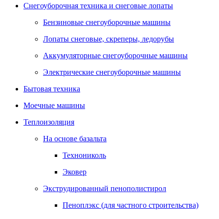
Снегоуборочная техника и снеговые лопаты
Бензиновые снегоуборочные машины
Лопаты снеговые, скреперы, ледорубы
Аккумуляторные снегоуборочные машины
Электрические снегоуборочные машины
Бытовая техника
Моечные машины
Теплоизоляция
На основе базальта
Технониколь
Эковер
Экструдированный пенополистирол
Пеноплэкс (для частного строительства)