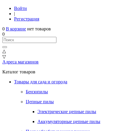
Войти
|
Регистрация
0
В корзине
нет товаров
0
△
▽
Адреса магазинов
Каталог товаров
Товары для сада и огорода
Бензопилы
Цепные пилы
Электрические цепные пилы
Аккумуляторные цепные пилы