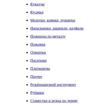
Кувалды
Кусачки
Молотки, киянки, рукоятки
Напильники, рашпили, надфили
Ножницы по металлу
Ножовки
Отвертки
Пасатижи
Плиткорезы
Прочее
Резьбонарезной инструмент
Рубанки
Стаместки и резцы по дереву