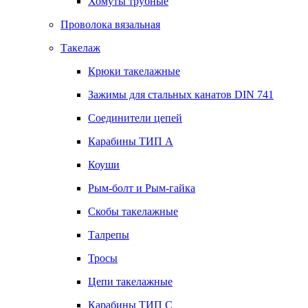
Хомуты трубные
Проволока вязальная
Такелаж
Крюки такелажные
Зажимы для стальных канатов DIN 741
Соединители цепей
Карабины ТИП А
Коуши
Рым-болт и Рым-гайка
Скобы такелажные
Талрепы
Тросы
Цепи такелажные
Карабины ТИП C