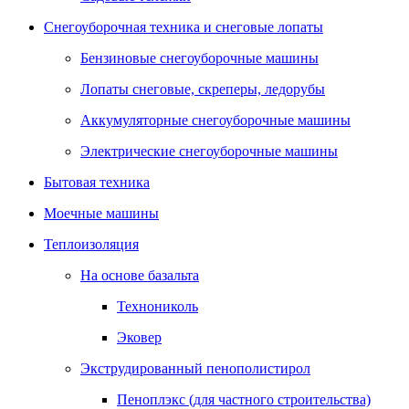
Снегоуборочная техника и снеговые лопаты
Бензиновые снегоуборочные машины
Лопаты снеговые, скреперы, ледорубы
Аккумуляторные снегоуборочные машины
Электрические снегоуборочные машины
Бытовая техника
Моечные машины
Теплоизоляция
На основе базальта
Технониколь
Эковер
Экструдированный пенополистирол
Пеноплэкс (для частного строительства)