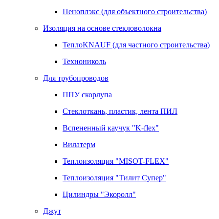
Пеноплэкс (для объектного строительства)
Изоляция на основе стекловолокна
ТеплоKNAUF (для частного строительства)
Технониколь
Для трубопроводов
ППУ скорлупа
Стеклоткань, пластик, лента ПИЛ
Вспененный каучук "K-flex"
Вилатерм
Теплоизоляция "MISOT-FLEX"
Теплоизоляция "Тилит Супер"
Цилиндры "Экоролл"
Джут