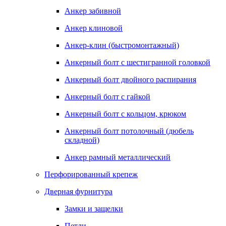
Анкер забивной
Анкер клиновой
Анкер-клин (быстромонтажный)
Анкерный болт с шестигранной головкой
Анкерный болт двойного распирания
Анкерный болт с гайкой
Анкерный болт с кольцом, крюком
Анкерный болт потолочный (дюбель
складной)
Анкер рамный металлический
Перфорированный крепеж
Дверная фурнитура
Замки и защелки
Петли