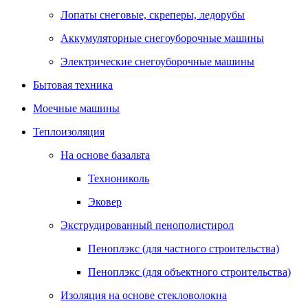
Лопаты снеговые, скреперы, ледорубы
Аккумуляторные снегоуборочные машины
Электрические снегоуборочные машины
Бытовая техника
Моечные машины
Теплоизоляция
На основе базальта
Технониколь
Эковер
Экструдированный пенополистирол
Пеноплэкс (для частного строительства)
Пеноплэкс (для объектного строительства)
Изоляция на основе стекловолокна