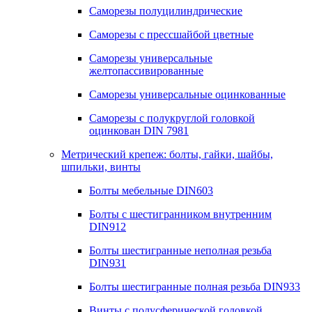
Саморезы полуцилиндрические
Саморезы с прессшайбой цветные
Саморезы универсальные
желтопассивированные
Саморезы универсальные оцинкованные
Саморезы с полукруглой головкой
оцинкован DIN 7981
Метрический крепеж: болты, гайки, шайбы,
шпильки, винты
Болты мебельные DIN603
Болты с шестигранником внутренним
DIN912
Болты шестигранные неполная резьба
DIN931
Болты шестигранные полная резьба DIN933
Винты с полусферической головкой