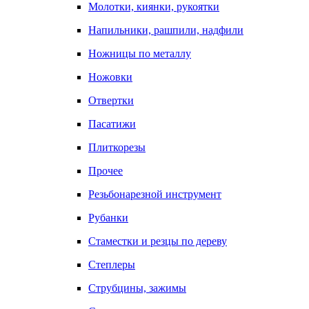
Молотки, киянки, рукоятки
Напильники, рашпили, надфили
Ножницы по металлу
Ножовки
Отвертки
Пасатижи
Плиткорезы
Прочее
Резьбонарезной инструмент
Рубанки
Стаместки и резцы по дереву
Степлеры
Струбцины, зажимы