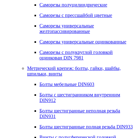
Саморезы полуцилиндрические
Саморезы с прессшайбой цветные
Саморезы универсальные
желтопассивированные
Саморезы универсальные оцинкованные
Саморезы с полукруглой головкой
оцинкован DIN 7981
Метрический крепеж: болты, гайки, шайбы,
шпильки, винты
Болты мебельные DIN603
Болты с шестигранником внутренним
DIN912
Болты шестигранные неполная резьба
DIN931
Болты шестигранные полная резьба DIN933
Винты с полусферической головкой