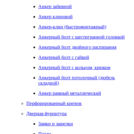
Анкер забивной
Анкер клиновой
Анкер-клин (быстромонтажный)
Анкерный болт с шестигранной головкой
Анкерный болт двойного распирания
Анкерный болт с гайкой
Анкерный болт с кольцом, крюком
Анкерный болт потолочный (дюбель
складной)
Анкер рамный металлический
Перфорированный крепеж
Дверная фурнитура
Замки и защелки
Петли