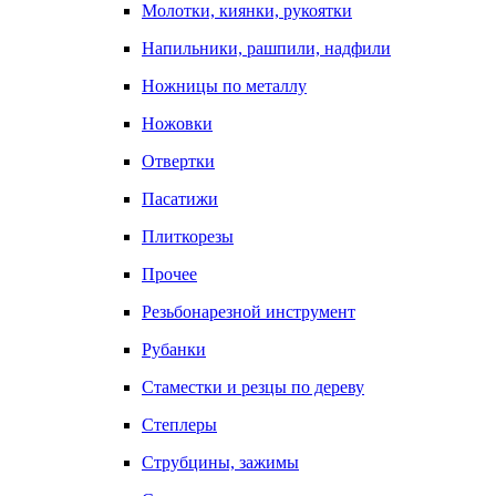
Молотки, киянки, рукоятки
Напильники, рашпили, надфили
Ножницы по металлу
Ножовки
Отвертки
Пасатижи
Плиткорезы
Прочее
Резьбонарезной инструмент
Рубанки
Стаместки и резцы по дереву
Степлеры
Струбцины, зажимы