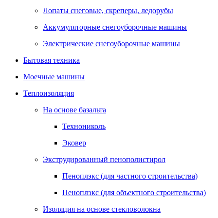
Лопаты снеговые, скреперы, ледорубы
Аккумуляторные снегоуборочные машины
Электрические снегоуборочные машины
Бытовая техника
Моечные машины
Теплоизоляция
На основе базальта
Технониколь
Эковер
Экструдированный пенополистирол
Пеноплэкс (для частного строительства)
Пеноплэкс (для объектного строительства)
Изоляция на основе стекловолокна