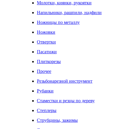
Молотки, киянки, рукоятки
Напильники, рашпили, надфили
Ножницы по металлу
Ножовки
Отвертки
Пасатижи
Плиткорезы
Прочее
Резьбонарезной инструмент
Рубанки
Стаместки и резцы по дереву
Степлеры
Струбцины, зажимы