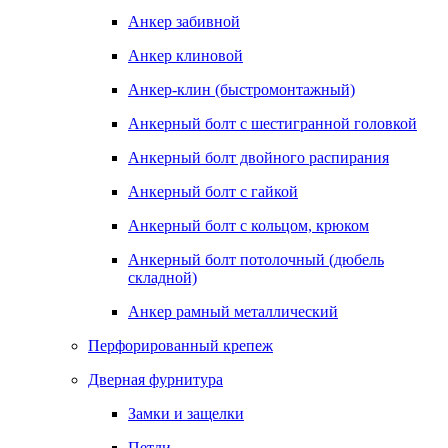
Анкер забивной
Анкер клиновой
Анкер-клин (быстромонтажный)
Анкерный болт с шестигранной головкой
Анкерный болт двойного распирания
Анкерный болт с гайкой
Анкерный болт с кольцом, крюком
Анкерный болт потолочный (дюбель
складной)
Анкер рамный металлический
Перфорированный крепеж
Дверная фурнитура
Замки и защелки
Петли