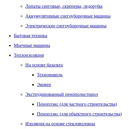
Лопаты снеговые, скреперы, ледорубы
Аккумуляторные снегоуборочные машины
Электрические снегоуборочные машины
Бытовая техника
Моечные машины
Теплоизоляция
На основе базальта
Технониколь
Эковер
Экструдированный пенополистирол
Пеноплэкс (для частного строительства)
Пеноплэкс (для объектного строительства)
Изоляция на основе стекловолокна