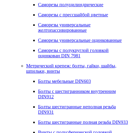
Саморезы полуцилиндрические
Саморезы с прессшайбой цветные
Саморезы универсальные
желтопассивированные
Саморезы универсальные оцинкованные
Саморезы с полукруглой головкой
оцинкован DIN 7981
Метрический крепеж: болты, гайки, шайбы,
шпильки, винты
Болты мебельные DIN603
Болты с шестигранником внутренним
DIN912
Болты шестигранные неполная резьба
DIN931
Болты шестигранные полная резьба DIN933
Винты с полусферической головкой