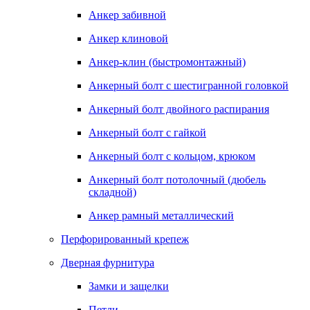
Анкер забивной
Анкер клиновой
Анкер-клин (быстромонтажный)
Анкерный болт с шестигранной головкой
Анкерный болт двойного распирания
Анкерный болт с гайкой
Анкерный болт с кольцом, крюком
Анкерный болт потолочный (дюбель
складной)
Анкер рамный металлический
Перфорированный крепеж
Дверная фурнитура
Замки и защелки
Петли