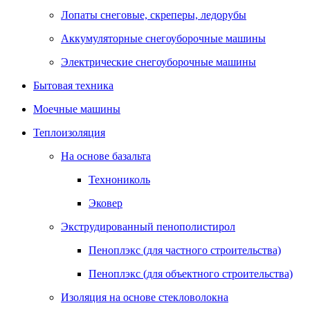
Лопаты снеговые, скреперы, ледорубы
Аккумуляторные снегоуборочные машины
Электрические снегоуборочные машины
Бытовая техника
Моечные машины
Теплоизоляция
На основе базальта
Технониколь
Эковер
Экструдированный пенополистирол
Пеноплэкс (для частного строительства)
Пеноплэкс (для объектного строительства)
Изоляция на основе стекловолокна