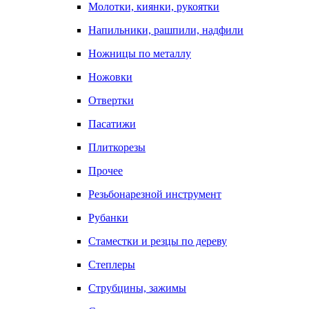
Молотки, киянки, рукоятки
Напильники, рашпили, надфили
Ножницы по металлу
Ножовки
Отвертки
Пасатижи
Плиткорезы
Прочее
Резьбонарезной инструмент
Рубанки
Стаместки и резцы по дереву
Степлеры
Струбцины, зажимы