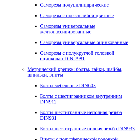
Саморезы полуцилиндрические
Саморезы с прессшайбой цветные
Саморезы универсальные
желтопассивированные
Саморезы универсальные оцинкованные
Саморезы с полукруглой головкой
оцинкован DIN 7981
Метрический крепеж: болты, гайки, шайбы,
шпильки, винты
Болты мебельные DIN603
Болты с шестигранником внутренним
DIN912
Болты шестигранные неполная резьба
DIN931
Болты шестигранные полная резьба DIN933
Винты с полусферической головкой