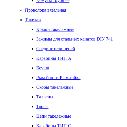
Хомуты трубные
Проволока вязальная
Такелаж
Крюки такелажные
Зажимы для стальных канатов DIN 741
Соединители цепей
Карабины ТИП А
Коуши
Рым-болт и Рым-гайка
Скобы такелажные
Талрепы
Тросы
Цепи такелажные
Карабины ТИП C