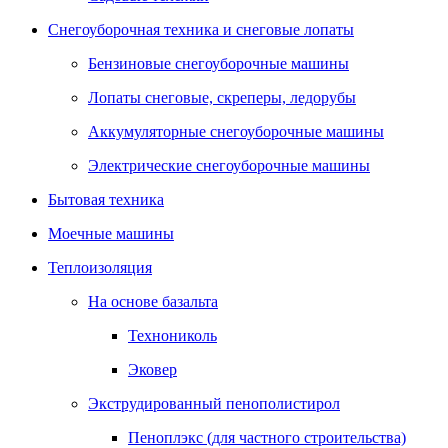
Снегоуборочная техника и снеговые лопаты
Бензиновые снегоуборочные машины
Лопаты снеговые, скреперы, ледорубы
Аккумуляторные снегоуборочные машины
Электрические снегоуборочные машины
Бытовая техника
Моечные машины
Теплоизоляция
На основе базальта
Технониколь
Эковер
Экструдированный пенополистирол
Пеноплэкс (для частного строительства)