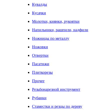
Кувалды
Кусачки
Молотки, киянки, рукоятки
Напильники, рашпили, надфили
Ножницы по металлу
Ножовки
Отвертки
Пасатижи
Плиткорезы
Прочее
Резьбонарезной инструмент
Рубанки
Стаместки и резцы по дереву