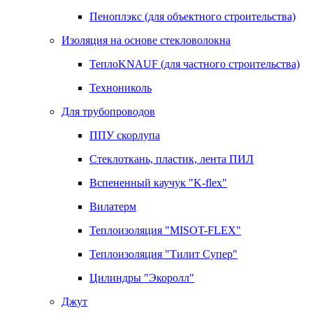
Пеноплэкс (для объектного строительства)
Изоляция на основе стекловолокна
ТеплоKNAUF (для частного строительства)
Технониколь
Для трубопроводов
ППУ скорлупа
Стеклоткань, пластик, лента ПИЛ
Вспененный каучук "K-flex"
Вилатерм
Теплоизоляция "MISOT-FLEX"
Теплоизоляция "Тилит Супер"
Цилиндры "Экоролл"
Джут