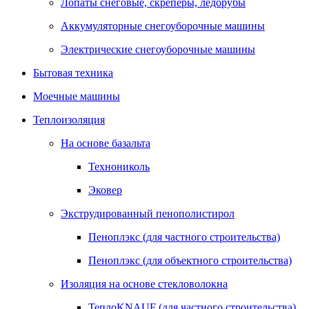
Лопаты снеговые, скреперы, ледорубы
Аккумуляторные снегоуборочные машины
Электрические снегоуборочные машины
Бытовая техника
Моечные машины
Теплоизоляция
На основе базальта
Технониколь
Эковер
Экструдированный пенополистирол
Пеноплэкс (для частного строительства)
Пеноплэкс (для объектного строительства)
Изоляция на основе стекловолокна
ТеплоKNAUF (для частного строительства)