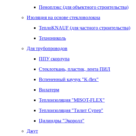
Пеноплэкс (для объектного строительства)
Изоляция на основе стекловолокна
ТеплоKNAUF (для частного строительства)
Технониколь
Для трубопроводов
ППУ скорлупа
Стеклоткань, пластик, лента ПИЛ
Вспененный каучук "K-flex"
Вилатерм
Теплоизоляция "MISOT-FLEX"
Теплоизоляция "Тилит Супер"
Цилиндры "Экоролл"
Джут