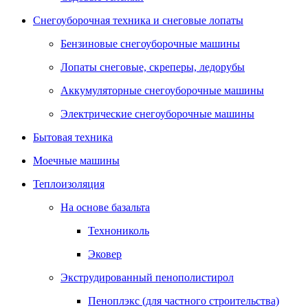
Снегоуборочная техника и снеговые лопаты
Бензиновые снегоуборочные машины
Лопаты снеговые, скреперы, ледорубы
Аккумуляторные снегоуборочные машины
Электрические снегоуборочные машины
Бытовая техника
Моечные машины
Теплоизоляция
На основе базальта
Технониколь
Эковер
Экструдированный пенополистирол
Пеноплэкс (для частного строительства)