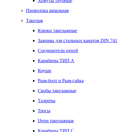
Хомуты трубные
Проволока вязальная
Такелаж
Крюки такелажные
Зажимы для стальных канатов DIN 741
Соединители цепей
Карабины ТИП А
Коуши
Рым-болт и Рым-гайка
Скобы такелажные
Талрепы
Тросы
Цепи такелажные
Карабины ТИП C