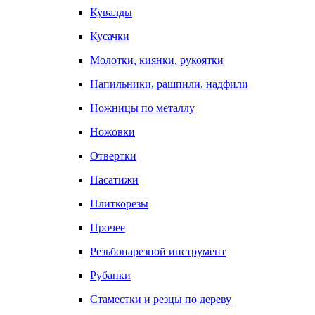
Кувалды
Кусачки
Молотки, киянки, рукоятки
Напильники, рашпили, надфили
Ножницы по металлу
Ножовки
Отвертки
Пасатижи
Плиткорезы
Прочее
Резьбонарезной инструмент
Рубанки
Стаместки и резцы по дереву