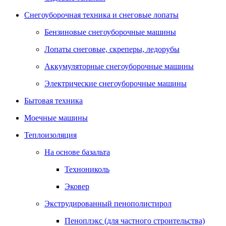
Снегоуборочная техника и снеговые лопаты
Бензиновые снегоуборочные машины
Лопаты снеговые, скреперы, ледорубы
Аккумуляторные снегоуборочные машины
Электрические снегоуборочные машины
Бытовая техника
Моечные машины
Теплоизоляция
На основе базальта
Технониколь
Эковер
Экструдированный пенополистирол
Пеноплэкс (для частного строительства)