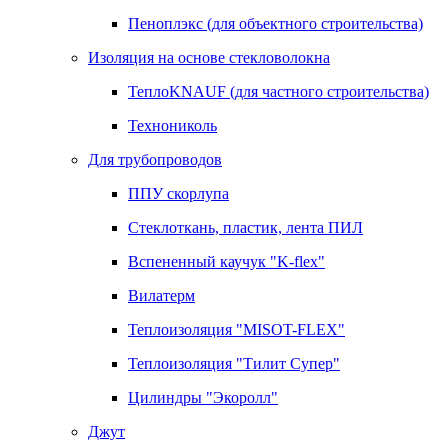
Пеноплэкс (для объектного строительства)
Изоляция на основе стекловолокна
ТеплоKNAUF (для частного строительства)
Технониколь
Для трубопроводов
ППУ скорлупа
Стеклоткань, пластик, лента ПИЛ
Вспененный каучук "K-flex"
Вилатерм
Теплоизоляция "MISOT-FLEX"
Теплоизоляция "Тилит Супер"
Цилиндры "Экоролл"
Джут