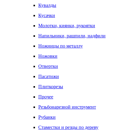
Кувалды
Кусачки
Молотки, киянки, рукоятки
Напильники, рашпили, надфили
Ножницы по металлу
Ножовки
Отвертки
Пасатижи
Плиткорезы
Прочее
Резьбонарезной инструмент
Рубанки
Стаместки и резцы по дереву