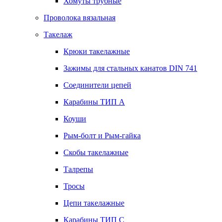
Хомуты трубные
Проволока вязальная
Такелаж
Крюки такелажные
Зажимы для стальных канатов DIN 741
Соединители цепей
Карабины ТИП А
Коуши
Рым-болт и Рым-гайка
Скобы такелажные
Талрепы
Тросы
Цепи такелажные
Карабины ТИП C