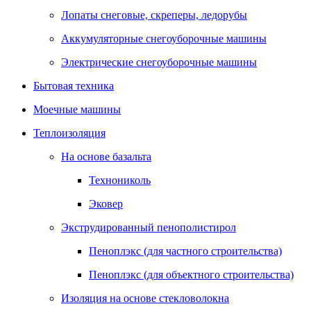
Лопаты снеговые, скреперы, ледорубы
Аккумуляторные снегоуборочные машины
Электрические снегоуборочные машины
Бытовая техника
Моечные машины
Теплоизоляция
На основе базальта
Технониколь
Эковер
Экструдированный пенополистирол
Пеноплэкс (для частного строительства)
Пеноплэкс (для объектного строительства)
Изоляция на основе стекловолокна