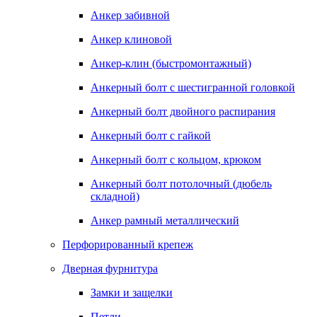
Анкер забивной
Анкер клиновой
Анкер-клин (быстромонтажный)
Анкерный болт с шестигранной головкой
Анкерный болт двойного распирания
Анкерный болт с гайкой
Анкерный болт с кольцом, крюком
Анкерный болт потолочный (дюбель
складной)
Анкер рамный металлический
Перфорированный крепеж
Дверная фурнитура
Замки и защелки
Петли