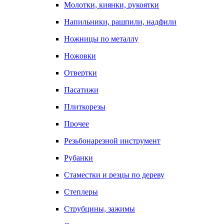
Молотки, киянки, рукоятки
Напильники, рашпили, надфили
Ножницы по металлу
Ножовки
Отвертки
Пасатижи
Плиткорезы
Прочее
Резьбонарезной инструмент
Рубанки
Стаместки и резцы по дереву
Степлеры
Струбцины, зажимы