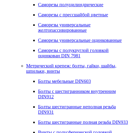
Саморезы полуцилиндрические
Саморезы с прессшайбой цветные
Саморезы универсальные
желтопассивированные
Саморезы универсальные оцинкованные
Саморезы с полукруглой головкой
оцинкован DIN 7981
Метрический крепеж: болты, гайки, шайбы,
шпильки, винты
Болты мебельные DIN603
Болты с шестигранником внутренним
DIN912
Болты шестигранные неполная резьба
DIN931
Болты шестигранные полная резьба DIN933
Винты с полусферической головкой