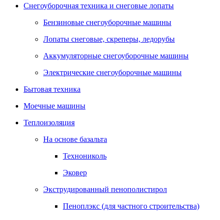
Снегоуборочная техника и снеговые лопаты
Бензиновые снегоуборочные машины
Лопаты снеговые, скреперы, ледорубы
Аккумуляторные снегоуборочные машины
Электрические снегоуборочные машины
Бытовая техника
Моечные машины
Теплоизоляция
На основе базальта
Технониколь
Эковер
Экструдированный пенополистирол
Пеноплэкс (для частного строительства)