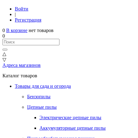
Войти
|
Регистрация
0
В корзине
нет товаров
0
△
▽
Адреса магазинов
Каталог товаров
Товары для сада и огорода
Бензопилы
Цепные пилы
Электрические цепные пилы
Аккумуляторные цепные пилы