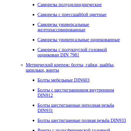
Саморезы полуцилиндрические
Саморезы с прессшайбой цветные
Саморезы универсальные
желтопассивированные
Саморезы универсальные оцинкованные
Саморезы с полукруглой головкой
оцинкован DIN 7981
Метрический крепеж: болты, гайки, шайбы,
шпильки, винты
Болты мебельные DIN603
Болты с шестигранником внутренним
DIN912
Болты шестигранные неполная резьба
DIN931
Болты шестигранные полная резьба DIN933
Винты с полусферической головкой