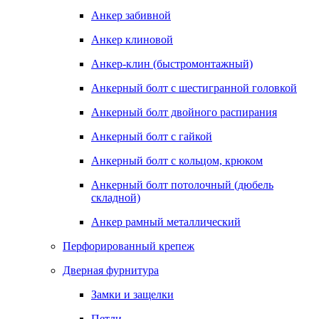
Анкер забивной
Анкер клиновой
Анкер-клин (быстромонтажный)
Анкерный болт с шестигранной головкой
Анкерный болт двойного распирания
Анкерный болт с гайкой
Анкерный болт с кольцом, крюком
Анкерный болт потолочный (дюбель
складной)
Анкер рамный металлический
Перфорированный крепеж
Дверная фурнитура
Замки и защелки
Петли