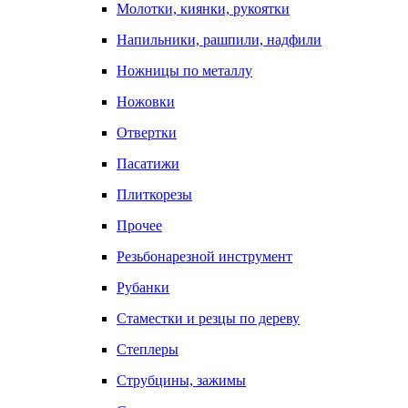
Молотки, киянки, рукоятки
Напильники, рашпили, надфили
Ножницы по металлу
Ножовки
Отвертки
Пасатижи
Плиткорезы
Прочее
Резьбонарезной инструмент
Рубанки
Стаместки и резцы по дереву
Степлеры
Струбцины, зажимы