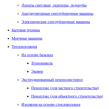
Лопаты снеговые, скреперы, ледорубы
Аккумуляторные снегоуборочные машины
Электрические снегоуборочные машины
Бытовая техника
Моечные машины
Теплоизоляция
На основе базальта
Технониколь
Эковер
Экструдированный пенополистирол
Пеноплэкс (для частного строительства)
Пеноплэкс (для объектного строительства)
Изоляция на основе стекловолокна