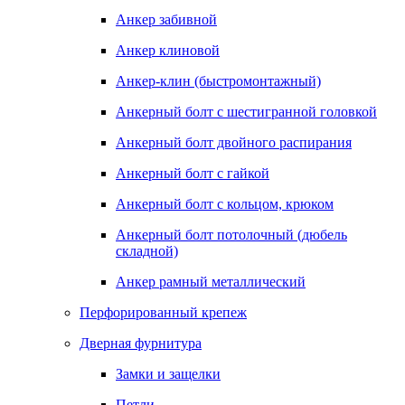
Анкер забивной
Анкер клиновой
Анкер-клин (быстромонтажный)
Анкерный болт с шестигранной головкой
Анкерный болт двойного распирания
Анкерный болт с гайкой
Анкерный болт с кольцом, крюком
Анкерный болт потолочный (дюбель
складной)
Анкер рамный металлический
Перфорированный крепеж
Дверная фурнитура
Замки и защелки
Петли