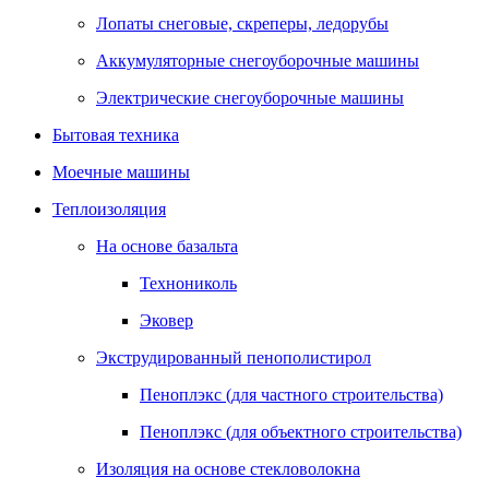
Лопаты снеговые, скреперы, ледорубы
Аккумуляторные снегоуборочные машины
Электрические снегоуборочные машины
Бытовая техника
Моечные машины
Теплоизоляция
На основе базальта
Технониколь
Эковер
Экструдированный пенополистирол
Пеноплэкс (для частного строительства)
Пеноплэкс (для объектного строительства)
Изоляция на основе стекловолокна