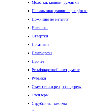
Молотки, киянки, рукоятки
Напильники, рашпили, надфили
Ножницы по металлу
Ножовки
Отвертки
Пасатижи
Плиткорезы
Прочее
Резьбонарезной инструмент
Рубанки
Стаместки и резцы по дереву
Степлеры
Струбцины, зажимы