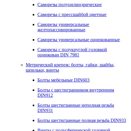
Саморезы полуцилиндрические
Саморезы с прессшайбой цветные
Саморезы универсальные
желтопассивированные
Саморезы универсальные оцинкованные
Саморезы с полукруглой головкой
оцинкован DIN 7981
Метрический крепеж: болты, гайки, шайбы,
шпильки, винты
Болты мебельные DIN603
Болты с шестигранником внутренним
DIN912
Болты шестигранные неполная резьба
DIN931
Болты шестигранные полная резьба DIN933
Винты с полусферической головкой