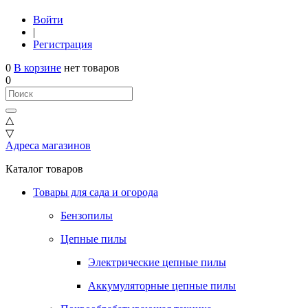
Войти
|
Регистрация
0
В корзине
нет товаров
0
△
▽
Адреса магазинов
Каталог товаров
Товары для сада и огорода
Бензопилы
Цепные пилы
Электрические цепные пилы
Аккумуляторные цепные пилы