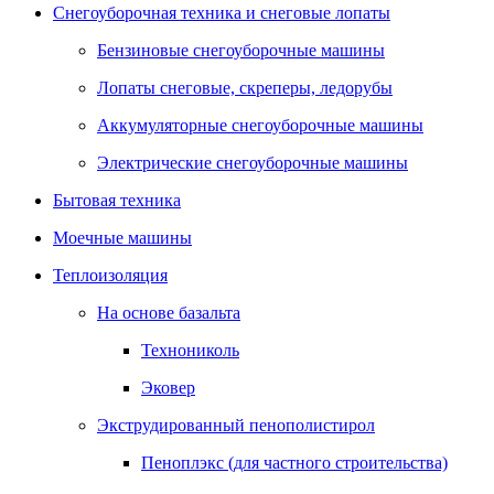
Снегоуборочная техника и снеговые лопаты
Бензиновые снегоуборочные машины
Лопаты снеговые, скреперы, ледорубы
Аккумуляторные снегоуборочные машины
Электрические снегоуборочные машины
Бытовая техника
Моечные машины
Теплоизоляция
На основе базальта
Технониколь
Эковер
Экструдированный пенополистирол
Пеноплэкс (для частного строительства)