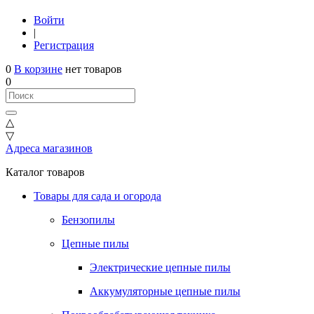
Войти
|
Регистрация
0
В корзине
нет товаров
0
△
▽
Адреса магазинов
Каталог товаров
Товары для сада и огорода
Бензопилы
Цепные пилы
Электрические цепные пилы
Аккумуляторные цепные пилы