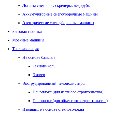
Лопаты снеговые, скреперы, ледорубы
Аккумуляторные снегоуборочные машины
Электрические снегоуборочные машины
Бытовая техника
Моечные машины
Теплоизоляция
На основе базальта
Технониколь
Эковер
Экструдированный пенополистирол
Пеноплэкс (для частного строительства)
Пеноплэкс (для объектного строительства)
Изоляция на основе стекловолокна