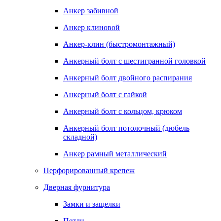
Анкер забивной
Анкер клиновой
Анкер-клин (быстромонтажный)
Анкерный болт с шестигранной головкой
Анкерный болт двойного распирания
Анкерный болт с гайкой
Анкерный болт с кольцом, крюком
Анкерный болт потолочный (дюбель
складной)
Анкер рамный металлический
Перфорированный крепеж
Дверная фурнитура
Замки и защелки
Петли