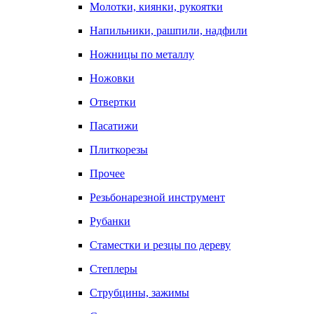
Молотки, киянки, рукоятки
Напильники, рашпили, надфили
Ножницы по металлу
Ножовки
Отвертки
Пасатижи
Плиткорезы
Прочее
Резьбонарезной инструмент
Рубанки
Стаместки и резцы по дереву
Степлеры
Струбцины, зажимы