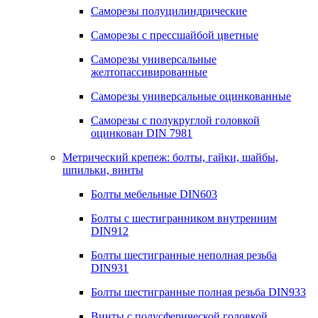
Саморезы полуцилиндрические
Саморезы с прессшайбой цветные
Саморезы универсальные
желтопассивированные
Саморезы универсальные оцинкованные
Саморезы с полукруглой головкой
оцинкован DIN 7981
Метрический крепеж: болты, гайки, шайбы,
шпильки, винты
Болты мебельные DIN603
Болты с шестигранником внутренним
DIN912
Болты шестигранные неполная резьба
DIN931
Болты шестигранные полная резьба DIN933
Винты с полусферической головкой