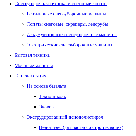
Снегоуборочная техника и снеговые лопаты
Бензиновые снегоуборочные машины
Лопаты снеговые, скреперы, ледорубы
Аккумуляторные снегоуборочные машины
Электрические снегоуборочные машины
Бытовая техника
Моечные машины
Теплоизоляция
На основе базальта
Технониколь
Эковер
Экструдированный пенополистирол
Пеноплэкс (для частного строительства)