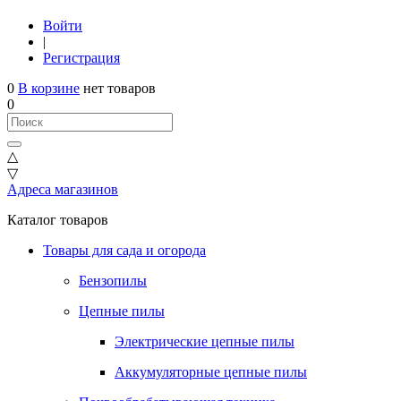
Войти
|
Регистрация
0
В корзине
нет товаров
0
△
▽
Адреса магазинов
Каталог товаров
Товары для сада и огорода
Бензопилы
Цепные пилы
Электрические цепные пилы
Аккумуляторные цепные пилы