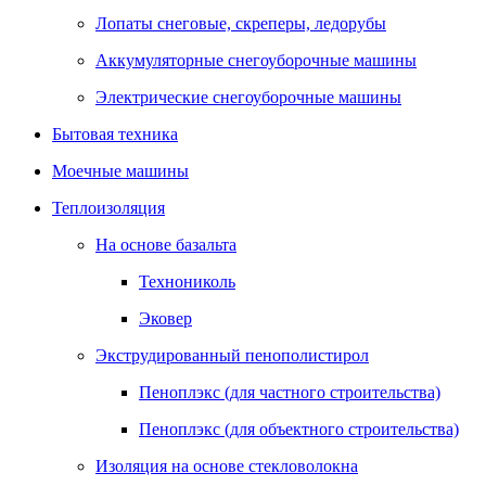
Лопаты снеговые, скреперы, ледорубы
Аккумуляторные снегоуборочные машины
Электрические снегоуборочные машины
Бытовая техника
Моечные машины
Теплоизоляция
На основе базальта
Технониколь
Эковер
Экструдированный пенополистирол
Пеноплэкс (для частного строительства)
Пеноплэкс (для объектного строительства)
Изоляция на основе стекловолокна