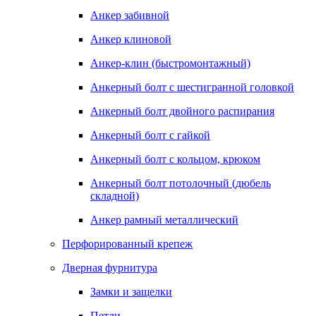
Анкер забивной
Анкер клиновой
Анкер-клин (быстромонтажный)
Анкерный болт с шестигранной головкой
Анкерный болт двойного распирания
Анкерный болт с гайкой
Анкерный болт с кольцом, крюком
Анкерный болт потолочный (дюбель
складной)
Анкер рамный металлический
Перфорированный крепеж
Дверная фурнитура
Замки и защелки
Петли