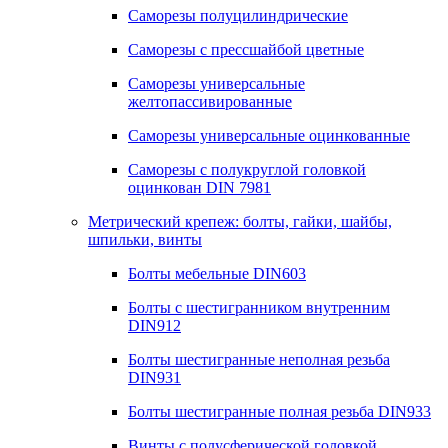
Саморезы полуцилиндрические
Саморезы с прессшайбой цветные
Саморезы универсальные
желтопассивированные
Саморезы универсальные оцинкованные
Саморезы с полукруглой головкой
оцинкован DIN 7981
Метрический крепеж: болты, гайки, шайбы,
шпильки, винты
Болты мебельные DIN603
Болты с шестигранником внутренним
DIN912
Болты шестигранные неполная резьба
DIN931
Болты шестигранные полная резьба DIN933
Винты с полусферической головкой