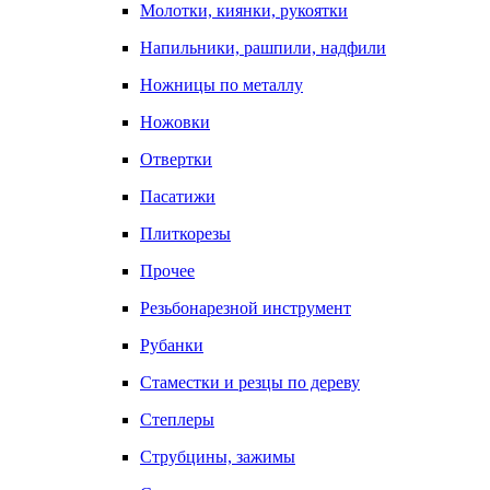
Молотки, киянки, рукоятки
Напильники, рашпили, надфили
Ножницы по металлу
Ножовки
Отвертки
Пасатижи
Плиткорезы
Прочее
Резьбонарезной инструмент
Рубанки
Стаместки и резцы по дереву
Степлеры
Струбцины, зажимы