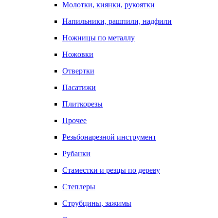
Молотки, киянки, рукоятки
Напильники, рашпили, надфили
Ножницы по металлу
Ножовки
Отвертки
Пасатижи
Плиткорезы
Прочее
Резьбонарезной инструмент
Рубанки
Стаместки и резцы по дереву
Степлеры
Струбцины, зажимы