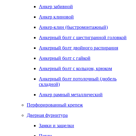
Анкер забивной
Анкер клиновой
Анкер-клин (быстромонтажный)
Анкерный болт с шестигранной головкой
Анкерный болт двойного распирания
Анкерный болт с гайкой
Анкерный болт с кольцом, крюком
Анкерный болт потолочный (дюбель
складной)
Анкер рамный металлический
Перфорированный крепеж
Дверная фурнитура
Замки и защелки
Петли