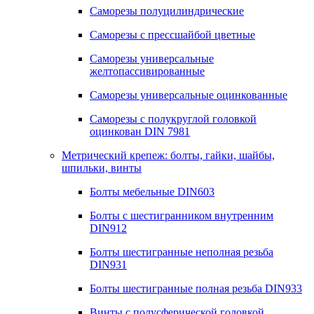
Саморезы полуцилиндрические
Саморезы с прессшайбой цветные
Саморезы универсальные
желтопассивированные
Саморезы универсальные оцинкованные
Саморезы с полукруглой головкой
оцинкован DIN 7981
Метрический крепеж: болты, гайки, шайбы,
шпильки, винты
Болты мебельные DIN603
Болты с шестигранником внутренним
DIN912
Болты шестигранные неполная резьба
DIN931
Болты шестигранные полная резьба DIN933
Винты с полусферической головкой