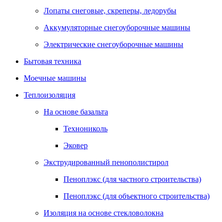
Лопаты снеговые, скреперы, ледорубы
Аккумуляторные снегоуборочные машины
Электрические снегоуборочные машины
Бытовая техника
Моечные машины
Теплоизоляция
На основе базальта
Технониколь
Эковер
Экструдированный пенополистирол
Пеноплэкс (для частного строительства)
Пеноплэкс (для объектного строительства)
Изоляция на основе стекловолокна