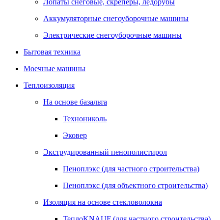
Лопаты снеговые, скреперы, ледорубы
Аккумуляторные снегоуборочные машины
Электрические снегоуборочные машины
Бытовая техника
Моечные машины
Теплоизоляция
На основе базальта
Технониколь
Эковер
Экструдированный пенополистирол
Пеноплэкс (для частного строительства)
Пеноплэкс (для объектного строительства)
Изоляция на основе стекловолокна
ТеплоKNAUF (для частного строительства)