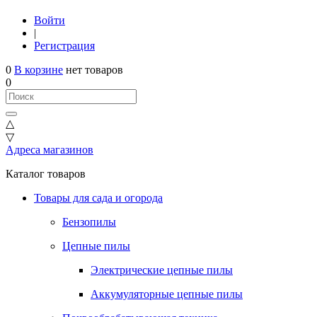
Войти
|
Регистрация
0
В корзине
нет товаров
0
△
▽
Адреса магазинов
Каталог товаров
Товары для сада и огорода
Бензопилы
Цепные пилы
Электрические цепные пилы
Аккумуляторные цепные пилы