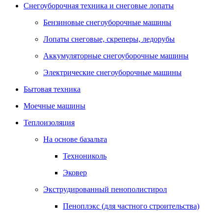
Снегоуборочная техника и снеговые лопаты
Бензиновые снегоуборочные машины
Лопаты снеговые, скреперы, ледорубы
Аккумуляторные снегоуборочные машины
Электрические снегоуборочные машины
Бытовая техника
Моечные машины
Теплоизоляция
На основе базальта
Технониколь
Эковер
Экструдированный пенополистирол
Пеноплэкс (для частного строительства)