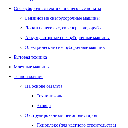
Снегоуборочная техника и снеговые лопаты
Бензиновые снегоуборочные машины
Лопаты снеговые, скреперы, ледорубы
Аккумуляторные снегоуборочные машины
Электрические снегоуборочные машины
Бытовая техника
Моечные машины
Теплоизоляция
На основе базальта
Технониколь
Эковер
Экструдированный пенополистирол
Пеноплэкс (для частного строительства)