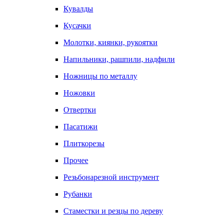
Кувалды
Кусачки
Молотки, киянки, рукоятки
Напильники, рашпили, надфили
Ножницы по металлу
Ножовки
Отвертки
Пасатижи
Плиткорезы
Прочее
Резьбонарезной инструмент
Рубанки
Стаместки и резцы по дереву