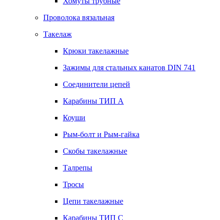
Хомуты трубные
Проволока вязальная
Такелаж
Крюки такелажные
Зажимы для стальных канатов DIN 741
Соединители цепей
Карабины ТИП А
Коуши
Рым-болт и Рым-гайка
Скобы такелажные
Талрепы
Тросы
Цепи такелажные
Карабины ТИП C