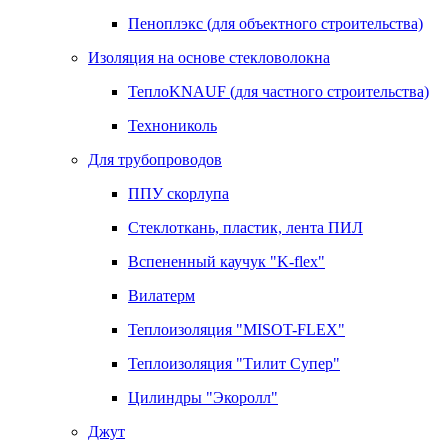
Пеноплэкс (для объектного строительства)
Изоляция на основе стекловолокна
ТеплоKNAUF (для частного строительства)
Технониколь
Для трубопроводов
ППУ скорлупа
Стеклоткань, пластик, лента ПИЛ
Вспененный каучук "K-flex"
Вилатерм
Теплоизоляция "MISOT-FLEX"
Теплоизоляция "Тилит Супер"
Цилиндры "Экоролл"
Джут