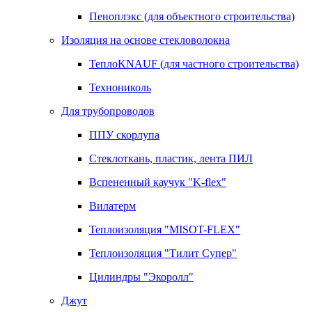
Пеноплэкс (для объектного строительства)
Изоляция на основе стекловолокна
ТеплоKNAUF (для частного строительства)
Технониколь
Для трубопроводов
ППУ скорлупа
Стеклоткань, пластик, лента ПИЛ
Вспененный каучук "K-flex"
Вилатерм
Теплоизоляция "MISOT-FLEX"
Теплоизоляция "Тилит Супер"
Цилиндры "Экоролл"
Джут