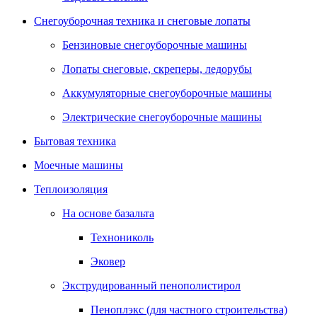
Снегоуборочная техника и снеговые лопаты
Бензиновые снегоуборочные машины
Лопаты снеговые, скреперы, ледорубы
Аккумуляторные снегоуборочные машины
Электрические снегоуборочные машины
Бытовая техника
Моечные машины
Теплоизоляция
На основе базальта
Технониколь
Эковер
Экструдированный пенополистирол
Пеноплэкс (для частного строительства)