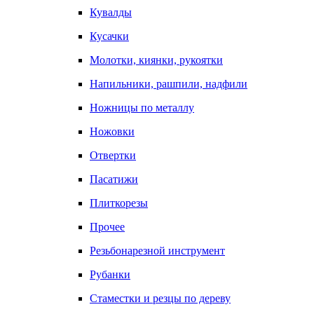
Кувалды
Кусачки
Молотки, киянки, рукоятки
Напильники, рашпили, надфили
Ножницы по металлу
Ножовки
Отвертки
Пасатижи
Плиткорезы
Прочее
Резьбонарезной инструмент
Рубанки
Стаместки и резцы по дереву