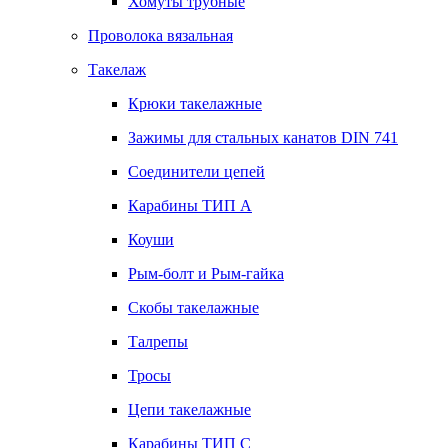
Хомуты трубные
Проволока вязальная
Такелаж
Крюки такелажные
Зажимы для стальных канатов DIN 741
Соединители цепей
Карабины ТИП А
Коуши
Рым-болт и Рым-гайка
Скобы такелажные
Талрепы
Тросы
Цепи такелажные
Карабины ТИП C