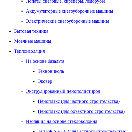
Лопаты снеговые, скреперы, ледорубы
Аккумуляторные снегоуборочные машины
Электрические снегоуборочные машины
Бытовая техника
Моечные машины
Теплоизоляция
На основе базальта
Технониколь
Эковер
Экструдированный пенополистирол
Пеноплэкс (для частного строительства)
Пеноплэкс (для объектного строительства)
Изоляция на основе стекловолокна
ТеплоKNAUF (для частного строительства)