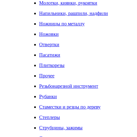
Молотки, киянки, рукоятки
Напильники, рашпили, надфили
Ножницы по металлу
Ножовки
Отвертки
Пасатижи
Плиткорезы
Прочее
Резьбонарезной инструмент
Рубанки
Стаместки и резцы по дереву
Степлеры
Струбцины, зажимы