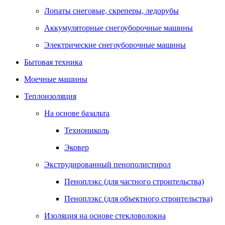
Лопаты снеговые, скреперы, ледорубы
Аккумуляторные снегоуборочные машины
Электрические снегоуборочные машины
Бытовая техника
Моечные машины
Теплоизоляция
На основе базальта
Технониколь
Эковер
Экструдированный пенополистирол
Пеноплэкс (для частного строительства)
Пеноплэкс (для объектного строительства)
Изоляция на основе стекловолокна