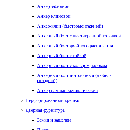
Анкер забивной
Анкер клиновой
Анкер-клин (быстромонтажный)
Анкерный болт с шестигранной головкой
Анкерный болт двойного распирания
Анкерный болт с гайкой
Анкерный болт с кольцом, крюком
Анкерный болт потолочный (дюбель
складной)
Анкер рамный металлический
Перфорированный крепеж
Дверная фурнитура
Замки и защелки
Петли