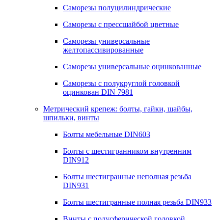
Саморезы полуцилиндрические
Саморезы с прессшайбой цветные
Саморезы универсальные
желтопассивированные
Саморезы универсальные оцинкованные
Саморезы с полукруглой головкой
оцинкован DIN 7981
Метрический крепеж: болты, гайки, шайбы,
шпильки, винты
Болты мебельные DIN603
Болты с шестигранником внутренним
DIN912
Болты шестигранные неполная резьба
DIN931
Болты шестигранные полная резьба DIN933
Винты с полусферической головкой