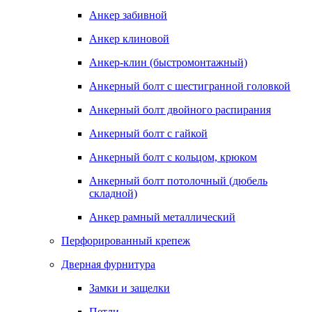
Анкер забивной
Анкер клиновой
Анкер-клин (быстромонтажный)
Анкерный болт с шестигранной головкой
Анкерный болт двойного распирания
Анкерный болт с гайкой
Анкерный болт с кольцом, крюком
Анкерный болт потолочный (дюбель
складной)
Анкер рамный металлический
Перфорированный крепеж
Дверная фурнитура
Замки и защелки
Петли