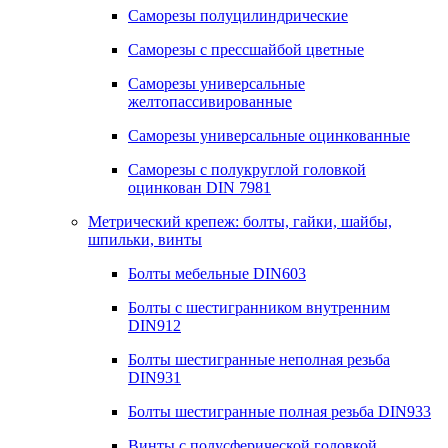
Саморезы полуцилиндрические
Саморезы с прессшайбой цветные
Саморезы универсальные
желтопассивированные
Саморезы универсальные оцинкованные
Саморезы с полукруглой головкой
оцинкован DIN 7981
Метрический крепеж: болты, гайки, шайбы,
шпильки, винты
Болты мебельные DIN603
Болты с шестигранником внутренним
DIN912
Болты шестигранные неполная резьба
DIN931
Болты шестигранные полная резьба DIN933
Винты с полусферической головкой