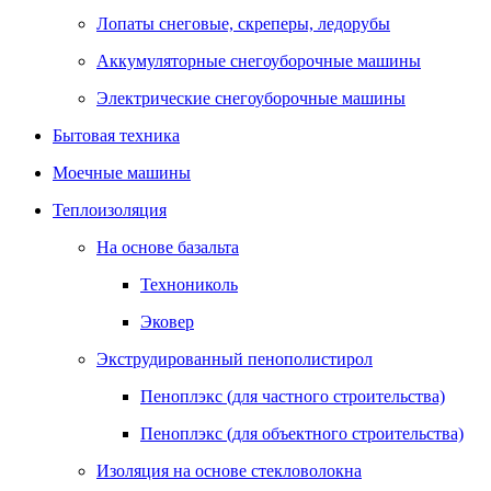
Лопаты снеговые, скреперы, ледорубы
Аккумуляторные снегоуборочные машины
Электрические снегоуборочные машины
Бытовая техника
Моечные машины
Теплоизоляция
На основе базальта
Технониколь
Эковер
Экструдированный пенополистирол
Пеноплэкс (для частного строительства)
Пеноплэкс (для объектного строительства)
Изоляция на основе стекловолокна