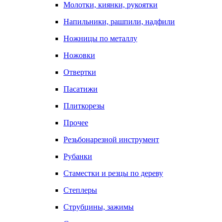
Молотки, киянки, рукоятки
Напильники, рашпили, надфили
Ножницы по металлу
Ножовки
Отвертки
Пасатижи
Плиткорезы
Прочее
Резьбонарезной инструмент
Рубанки
Стаместки и резцы по дереву
Степлеры
Струбцины, зажимы