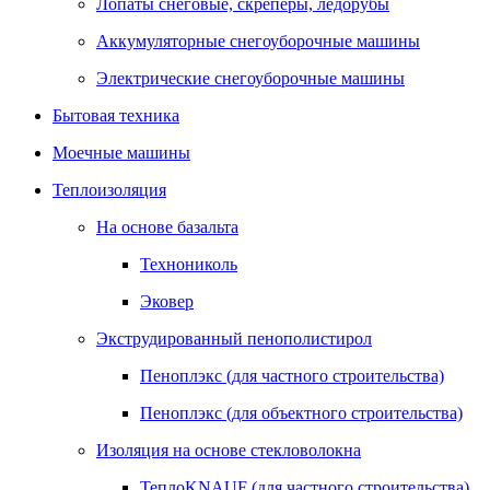
Лопаты снеговые, скреперы, ледорубы
Аккумуляторные снегоуборочные машины
Электрические снегоуборочные машины
Бытовая техника
Моечные машины
Теплоизоляция
На основе базальта
Технониколь
Эковер
Экструдированный пенополистирол
Пеноплэкс (для частного строительства)
Пеноплэкс (для объектного строительства)
Изоляция на основе стекловолокна
ТеплоKNAUF (для частного строительства)