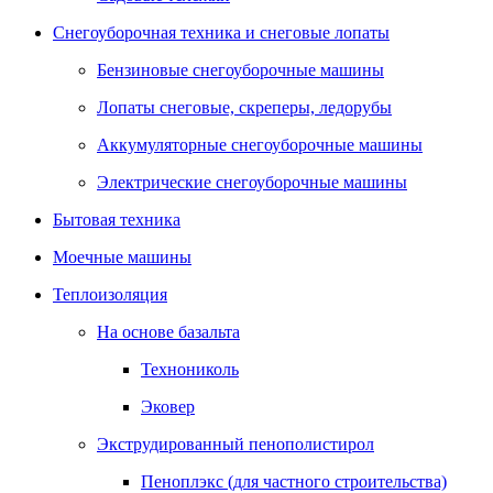
Снегоуборочная техника и снеговые лопаты
Бензиновые снегоуборочные машины
Лопаты снеговые, скреперы, ледорубы
Аккумуляторные снегоуборочные машины
Электрические снегоуборочные машины
Бытовая техника
Моечные машины
Теплоизоляция
На основе базальта
Технониколь
Эковер
Экструдированный пенополистирол
Пеноплэкс (для частного строительства)