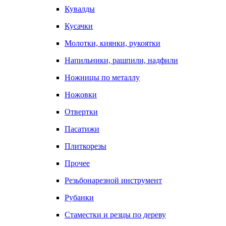
Кувалды
Кусачки
Молотки, киянки, рукоятки
Напильники, рашпили, надфили
Ножницы по металлу
Ножовки
Отвертки
Пасатижи
Плиткорезы
Прочее
Резьбонарезной инструмент
Рубанки
Стаместки и резцы по дереву