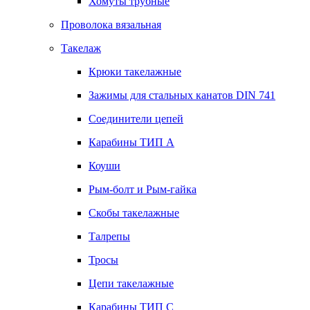
Хомуты трубные
Проволока вязальная
Такелаж
Крюки такелажные
Зажимы для стальных канатов DIN 741
Соединители цепей
Карабины ТИП А
Коуши
Рым-болт и Рым-гайка
Скобы такелажные
Талрепы
Тросы
Цепи такелажные
Карабины ТИП C