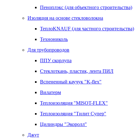
Пеноплэкс (для объектного строительства)
Изоляция на основе стекловолокна
ТеплоKNAUF (для частного строительства)
Технониколь
Для трубопроводов
ППУ скорлупа
Стеклоткань, пластик, лента ПИЛ
Вспененный каучук "K-flex"
Вилатерм
Теплоизоляция "MISOT-FLEX"
Теплоизоляция "Тилит Супер"
Цилиндры "Экоролл"
Джут