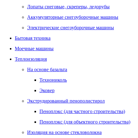
Лопаты снеговые, скреперы, ледорубы
Аккумуляторные снегоуборочные машины
Электрические снегоуборочные машины
Бытовая техника
Моечные машины
Теплоизоляция
На основе базальта
Технониколь
Эковер
Экструдированный пенополистирол
Пеноплэкс (для частного строительства)
Пеноплэкс (для объектного строительства)
Изоляция на основе стекловолокна