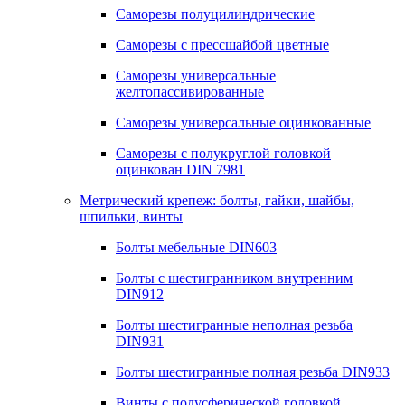
Саморезы полуцилиндрические
Саморезы с прессшайбой цветные
Саморезы универсальные
желтопассивированные
Саморезы универсальные оцинкованные
Саморезы с полукруглой головкой
оцинкован DIN 7981
Метрический крепеж: болты, гайки, шайбы,
шпильки, винты
Болты мебельные DIN603
Болты с шестигранником внутренним
DIN912
Болты шестигранные неполная резьба
DIN931
Болты шестигранные полная резьба DIN933
Винты с полусферической головкой