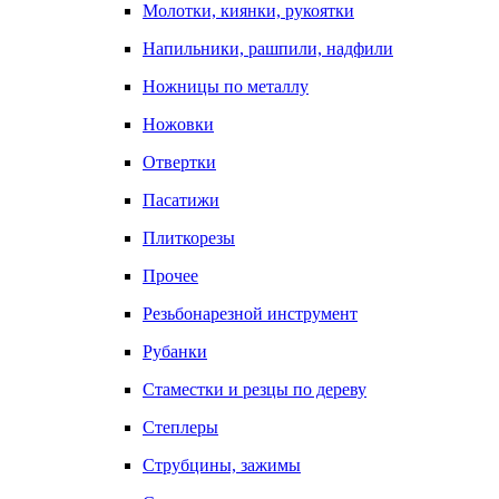
Молотки, киянки, рукоятки
Напильники, рашпили, надфили
Ножницы по металлу
Ножовки
Отвертки
Пасатижи
Плиткорезы
Прочее
Резьбонарезной инструмент
Рубанки
Стаместки и резцы по дереву
Степлеры
Струбцины, зажимы