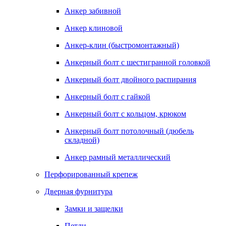
Анкер забивной
Анкер клиновой
Анкер-клин (быстромонтажный)
Анкерный болт с шестигранной головкой
Анкерный болт двойного распирания
Анкерный болт с гайкой
Анкерный болт с кольцом, крюком
Анкерный болт потолочный (дюбель
складной)
Анкер рамный металлический
Перфорированный крепеж
Дверная фурнитура
Замки и защелки
Петли