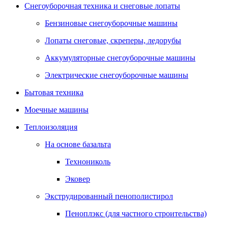
Снегоуборочная техника и снеговые лопаты
Бензиновые снегоуборочные машины
Лопаты снеговые, скреперы, ледорубы
Аккумуляторные снегоуборочные машины
Электрические снегоуборочные машины
Бытовая техника
Моечные машины
Теплоизоляция
На основе базальта
Технониколь
Эковер
Экструдированный пенополистирол
Пеноплэкс (для частного строительства)