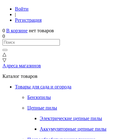
Войти
|
Регистрация
0
В корзине
нет товаров
0
△
▽
Адреса магазинов
Каталог товаров
Товары для сада и огорода
Бензопилы
Цепные пилы
Электрические цепные пилы
Аккумуляторные цепные пилы