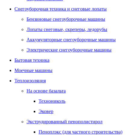
Снегоуборочная техника и снеговые лопаты
Бензиновые снегоуборочные машины
Лопаты снеговые, скреперы, ледорубы
Аккумуляторные снегоуборочные машины
Электрические снегоуборочные машины
Бытовая техника
Моечные машины
Теплоизоляция
На основе базальта
Технониколь
Эковер
Экструдированный пенополистирол
Пеноплэкс (для частного строительства)