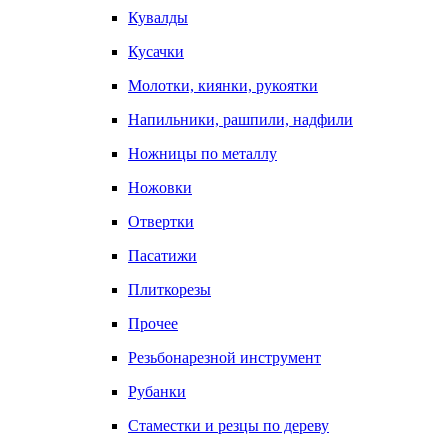
Кувалды
Кусачки
Молотки, киянки, рукоятки
Напильники, рашпили, надфили
Ножницы по металлу
Ножовки
Отвертки
Пасатижи
Плиткорезы
Прочее
Резьбонарезной инструмент
Рубанки
Стаместки и резцы по дереву