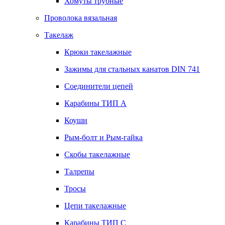
Хомуты трубные
Проволока вязальная
Такелаж
Крюки такелажные
Зажимы для стальных канатов DIN 741
Соединители цепей
Карабины ТИП А
Коуши
Рым-болт и Рым-гайка
Скобы такелажные
Талрепы
Тросы
Цепи такелажные
Карабины ТИП C