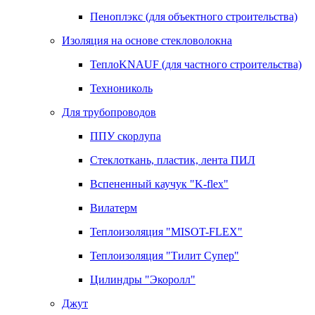
Пеноплэкс (для объектного строительства)
Изоляция на основе стекловолокна
ТеплоKNAUF (для частного строительства)
Технониколь
Для трубопроводов
ППУ скорлупа
Стеклоткань, пластик, лента ПИЛ
Вспененный каучук "K-flex"
Вилатерм
Теплоизоляция "MISOT-FLEX"
Теплоизоляция "Тилит Супер"
Цилиндры "Экоролл"
Джут