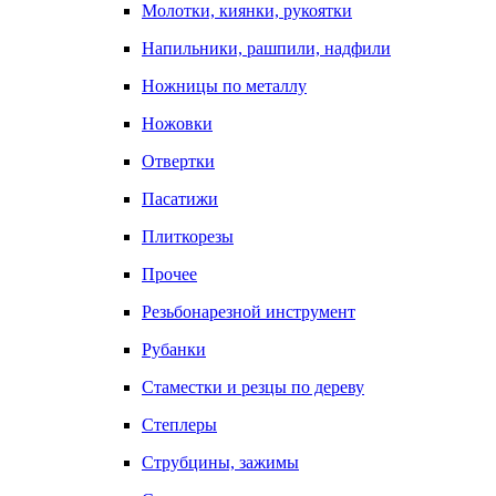
Молотки, киянки, рукоятки
Напильники, рашпили, надфили
Ножницы по металлу
Ножовки
Отвертки
Пасатижи
Плиткорезы
Прочее
Резьбонарезной инструмент
Рубанки
Стаместки и резцы по дереву
Степлеры
Струбцины, зажимы