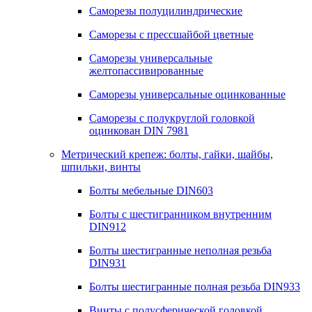
Саморезы полуцилиндрические
Саморезы с прессшайбой цветные
Саморезы универсальные
желтопассивированные
Саморезы универсальные оцинкованные
Саморезы с полукруглой головкой
оцинкован DIN 7981
Метрический крепеж: болты, гайки, шайбы,
шпильки, винты
Болты мебельные DIN603
Болты с шестигранником внутренним
DIN912
Болты шестигранные неполная резьба
DIN931
Болты шестигранные полная резьба DIN933
Винты с полусферической головкой