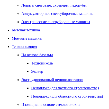
Лопаты снеговые, скреперы, ледорубы
Аккумуляторные снегоуборочные машины
Электрические снегоуборочные машины
Бытовая техника
Моечные машины
Теплоизоляция
На основе базальта
Технониколь
Эковер
Экструдированный пенополистирол
Пеноплэкс (для частного строительства)
Пеноплэкс (для объектного строительства)
Изоляция на основе стекловолокна