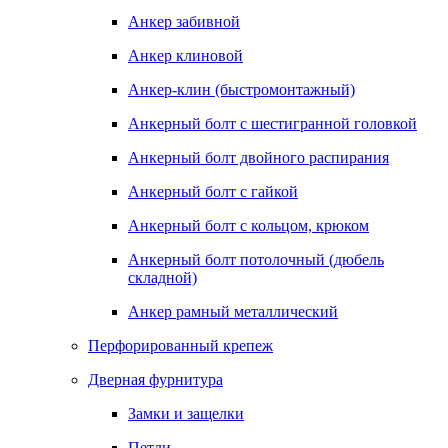
Анкер забивной
Анкер клиновой
Анкер-клин (быстромонтажный)
Анкерный болт с шестигранной головкой
Анкерный болт двойного распирания
Анкерный болт с гайкой
Анкерный болт с кольцом, крюком
Анкерный болт потолочный (дюбель
складной)
Анкер рамный металлический
Перфорированный крепеж
Дверная фурнитура
Замки и защелки
Петли