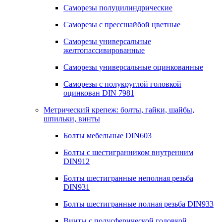
Саморезы полуцилиндрические
Саморезы с прессшайбой цветные
Саморезы универсальные
желтопассивированные
Саморезы универсальные оцинкованные
Саморезы с полукруглой головкой
оцинкован DIN 7981
Метрический крепеж: болты, гайки, шайбы,
шпильки, винты
Болты мебельные DIN603
Болты с шестигранником внутренним
DIN912
Болты шестигранные неполная резьба
DIN931
Болты шестигранные полная резьба DIN933
Винты с полусферической головкой