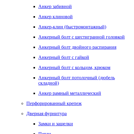
Анкер забивной
Анкер клиновой
Анкер-клин (быстромонтажный)
Анкерный болт с шестигранной головкой
Анкерный болт двойного распирания
Анкерный болт с гайкой
Анкерный болт с кольцом, крюком
Анкерный болт потолочный (дюбель
складной)
Анкер рамный металлический
Перфорированный крепеж
Дверная фурнитура
Замки и защелки
Петли