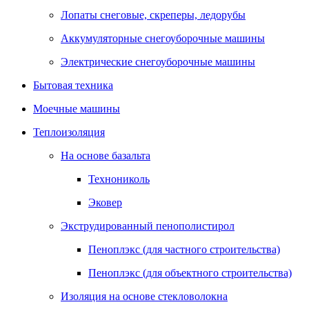
Лопаты снеговые, скреперы, ледорубы
Аккумуляторные снегоуборочные машины
Электрические снегоуборочные машины
Бытовая техника
Моечные машины
Теплоизоляция
На основе базальта
Технониколь
Эковер
Экструдированный пенополистирол
Пеноплэкс (для частного строительства)
Пеноплэкс (для объектного строительства)
Изоляция на основе стекловолокна