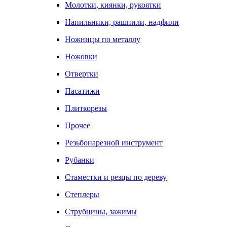
Молотки, киянки, рукоятки
Напильники, рашпили, надфили
Ножницы по металлу
Ножовки
Отвертки
Пасатижи
Плиткорезы
Прочее
Резьбонарезной инструмент
Рубанки
Стаместки и резцы по дереву
Степлеры
Струбцины, зажимы