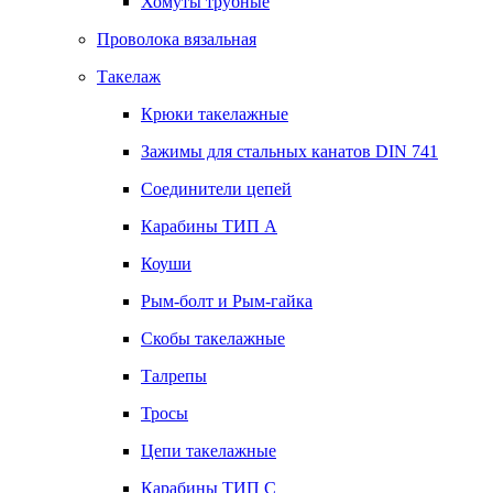
Хомуты трубные
Проволока вязальная
Такелаж
Крюки такелажные
Зажимы для стальных канатов DIN 741
Соединители цепей
Карабины ТИП А
Коуши
Рым-болт и Рым-гайка
Скобы такелажные
Талрепы
Тросы
Цепи такелажные
Карабины ТИП C