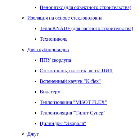
Пеноплэкс (для объектного строительства)
Изоляция на основе стекловолокна
ТеплоKNAUF (для частного строительства)
Технониколь
Для трубопроводов
ППУ скорлупа
Стеклоткань, пластик, лента ПИЛ
Вспененный каучук "K-flex"
Вилатерм
Теплоизоляция "MISOT-FLEX"
Теплоизоляция "Тилит Супер"
Цилиндры "Экоролл"
Джут