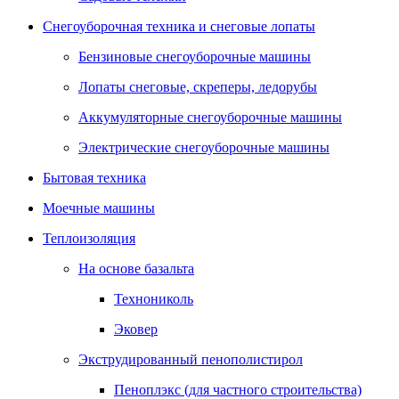
Снегоуборочная техника и снеговые лопаты
Бензиновые снегоуборочные машины
Лопаты снеговые, скреперы, ледорубы
Аккумуляторные снегоуборочные машины
Электрические снегоуборочные машины
Бытовая техника
Моечные машины
Теплоизоляция
На основе базальта
Технониколь
Эковер
Экструдированный пенополистирол
Пеноплэкс (для частного строительства)