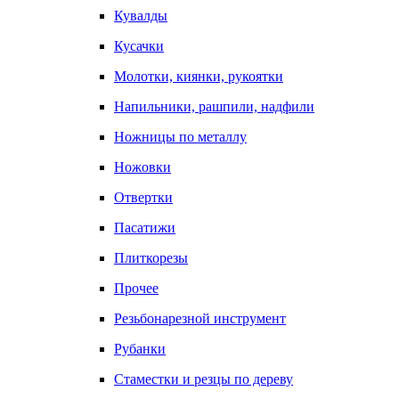
Кувалды
Кусачки
Молотки, киянки, рукоятки
Напильники, рашпили, надфили
Ножницы по металлу
Ножовки
Отвертки
Пасатижи
Плиткорезы
Прочее
Резьбонарезной инструмент
Рубанки
Стаместки и резцы по дереву