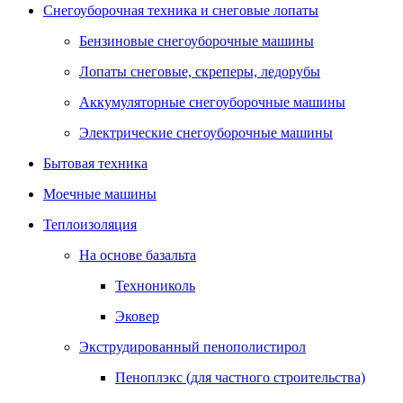
Снегоуборочная техника и снеговые лопаты
Бензиновые снегоуборочные машины
Лопаты снеговые, скреперы, ледорубы
Аккумуляторные снегоуборочные машины
Электрические снегоуборочные машины
Бытовая техника
Моечные машины
Теплоизоляция
На основе базальта
Технониколь
Эковер
Экструдированный пенополистирол
Пеноплэкс (для частного строительства)