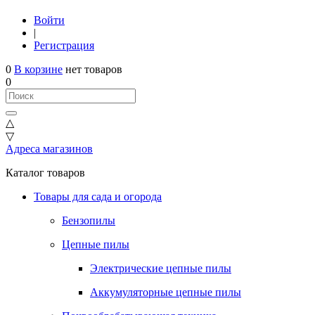
Войти
|
Регистрация
0
В корзине
нет товаров
0
△
▽
Адреса магазинов
Каталог товаров
Товары для сада и огорода
Бензопилы
Цепные пилы
Электрические цепные пилы
Аккумуляторные цепные пилы