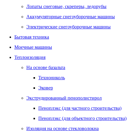
Лопаты снеговые, скреперы, ледорубы
Аккумуляторные снегоуборочные машины
Электрические снегоуборочные машины
Бытовая техника
Моечные машины
Теплоизоляция
На основе базальта
Технониколь
Эковер
Экструдированный пенополистирол
Пеноплэкс (для частного строительства)
Пеноплэкс (для объектного строительства)
Изоляция на основе стекловолокна