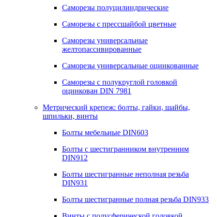
Саморезы полуцилиндрические
Саморезы с прессшайбой цветные
Саморезы универсальные
желтопассивированные
Саморезы универсальные оцинкованные
Саморезы с полукруглой головкой
оцинкован DIN 7981
Метрический крепеж: болты, гайки, шайбы,
шпильки, винты
Болты мебельные DIN603
Болты с шестигранником внутренним
DIN912
Болты шестигранные неполная резьба
DIN931
Болты шестигранные полная резьба DIN933
Винты с полусферической головкой