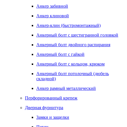
Анкер забивной
Анкер клиновой
Анкер-клин (быстромонтажный)
Анкерный болт с шестигранной головкой
Анкерный болт двойного распирания
Анкерный болт с гайкой
Анкерный болт с кольцом, крюком
Анкерный болт потолочный (дюбель
складной)
Анкер рамный металлический
Перфорированный крепеж
Дверная фурнитура
Замки и защелки
Петли