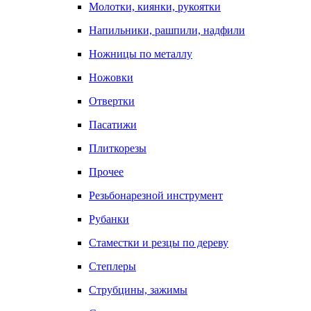
Молотки, киянки, рукоятки
Напильники, рашпили, надфили
Ножницы по металлу
Ножовки
Отвертки
Пасатижи
Плиткорезы
Прочее
Резьбонарезной инструмент
Рубанки
Стаместки и резцы по дереву
Степлеры
Струбцины, зажимы