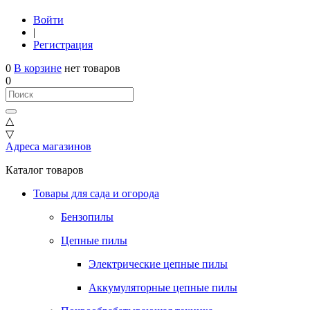
Войти
|
Регистрация
0
В корзине
нет товаров
0
△
▽
Адреса магазинов
Каталог товаров
Товары для сада и огорода
Бензопилы
Цепные пилы
Электрические цепные пилы
Аккумуляторные цепные пилы