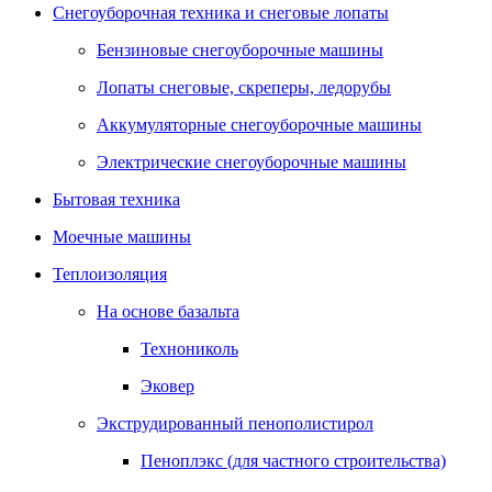
Снегоуборочная техника и снеговые лопаты
Бензиновые снегоуборочные машины
Лопаты снеговые, скреперы, ледорубы
Аккумуляторные снегоуборочные машины
Электрические снегоуборочные машины
Бытовая техника
Моечные машины
Теплоизоляция
На основе базальта
Технониколь
Эковер
Экструдированный пенополистирол
Пеноплэкс (для частного строительства)