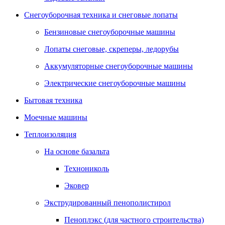
Снегоуборочная техника и снеговые лопаты
Бензиновые снегоуборочные машины
Лопаты снеговые, скреперы, ледорубы
Аккумуляторные снегоуборочные машины
Электрические снегоуборочные машины
Бытовая техника
Моечные машины
Теплоизоляция
На основе базальта
Технониколь
Эковер
Экструдированный пенополистирол
Пеноплэкс (для частного строительства)