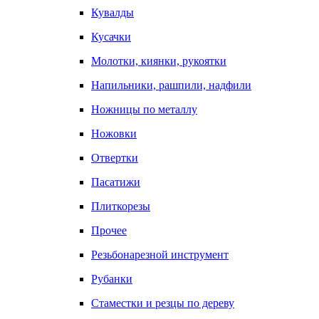
Кувалды
Кусачки
Молотки, киянки, рукоятки
Напильники, рашпили, надфили
Ножницы по металлу
Ножовки
Отвертки
Пасатижи
Плиткорезы
Прочее
Резьбонарезной инструмент
Рубанки
Стаместки и резцы по дереву