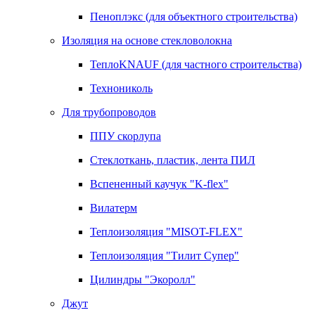
Пеноплэкс (для объектного строительства)
Изоляция на основе стекловолокна
ТеплоKNAUF (для частного строительства)
Технониколь
Для трубопроводов
ППУ скорлупа
Стеклоткань, пластик, лента ПИЛ
Вспененный каучук "K-flex"
Вилатерм
Теплоизоляция "MISOT-FLEX"
Теплоизоляция "Тилит Супер"
Цилиндры "Экоролл"
Джут