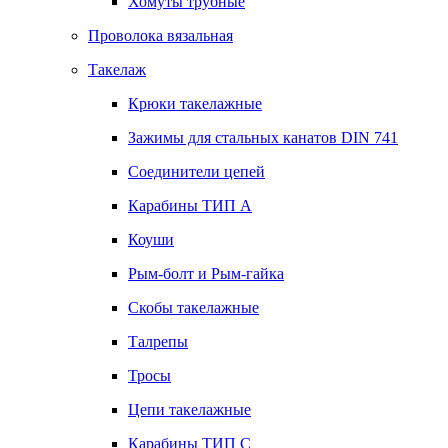
Хомуты трубные
Проволока вязальная
Такелаж
Крюки такелажные
Зажимы для стальных канатов DIN 741
Соединители цепей
Карабины ТИП А
Коуши
Рым-болт и Рым-гайка
Скобы такелажные
Талрепы
Тросы
Цепи такелажные
Карабины ТИП C