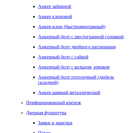
Анкер забивной
Анкер клиновой
Анкер-клин (быстромонтажный)
Анкерный болт с шестигранной головкой
Анкерный болт двойного распирания
Анкерный болт с гайкой
Анкерный болт с кольцом, крюком
Анкерный болт потолочный (дюбель
складной)
Анкер рамный металлический
Перфорированный крепеж
Дверная фурнитура
Замки и защелки
Петли