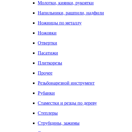
Молотки, киянки, рукоятки
Напильники, рашпили, надфили
Ножницы по металлу
Ножовки
Отвертки
Пасатижи
Плиткорезы
Прочее
Резьбонарезной инструмент
Рубанки
Стаместки и резцы по дереву
Степлеры
Струбцины, зажимы