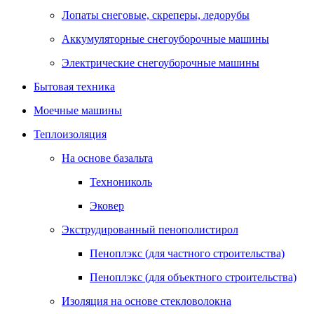
Лопаты снеговые, скреперы, ледорубы
Аккумуляторные снегоуборочные машины
Электрические снегоуборочные машины
Бытовая техника
Моечные машины
Теплоизоляция
На основе базальта
Технониколь
Эковер
Экструдированный пенополистирол
Пеноплэкс (для частного строительства)
Пеноплэкс (для объектного строительства)
Изоляция на основе стекловолокна