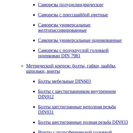
Саморезы полуцилиндрические
Саморезы с прессшайбой цветные
Саморезы универсальные
желтопассивированные
Саморезы универсальные оцинкованные
Саморезы с полукруглой головкой
оцинкован DIN 7981
Метрический крепеж: болты, гайки, шайбы,
шпильки, винты
Болты мебельные DIN603
Болты с шестигранником внутренним
DIN912
Болты шестигранные неполная резьба
DIN931
Болты шестигранные полная резьба DIN933
Винты с полусферической головкой