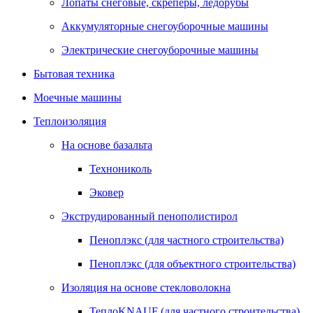
Лопаты снеговые, скреперы, ледорубы
Аккумуляторные снегоуборочные машины
Электрические снегоуборочные машины
Бытовая техника
Моечные машины
Теплоизоляция
На основе базальта
Технониколь
Эковер
Экструдированный пенополистирол
Пеноплэкс (для частного строительства)
Пеноплэкс (для объектного строительства)
Изоляция на основе стекловолокна
ТеплоKNAUF (для частного строительства)