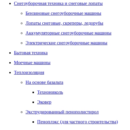
Снегоуборочная техника и снеговые лопаты
Бензиновые снегоуборочные машины
Лопаты снеговые, скреперы, ледорубы
Аккумуляторные снегоуборочные машины
Электрические снегоуборочные машины
Бытовая техника
Моечные машины
Теплоизоляция
На основе базальта
Технониколь
Эковер
Экструдированный пенополистирол
Пеноплэкс (для частного строительства)