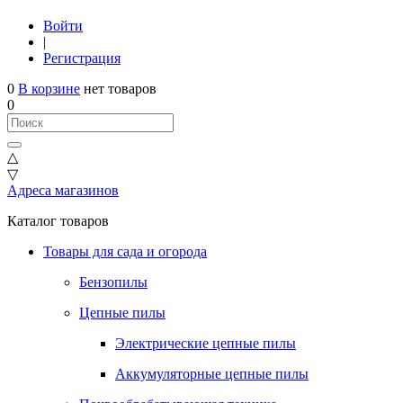
Войти
|
Регистрация
0
В корзине
нет товаров
0
△
▽
Адреса магазинов
Каталог товаров
Товары для сада и огорода
Бензопилы
Цепные пилы
Электрические цепные пилы
Аккумуляторные цепные пилы