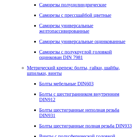
Саморезы полуцилиндрические
Саморезы с прессшайбой цветные
Саморезы универсальные
желтопассивированные
Саморезы универсальные оцинкованные
Саморезы с полукруглой головкой
оцинкован DIN 7981
Метрический крепеж: болты, гайки, шайбы,
шпильки, винты
Болты мебельные DIN603
Болты с шестигранником внутренним
DIN912
Болты шестигранные неполная резьба
DIN931
Болты шестигранные полная резьба DIN933
Винты с полусферической головкой