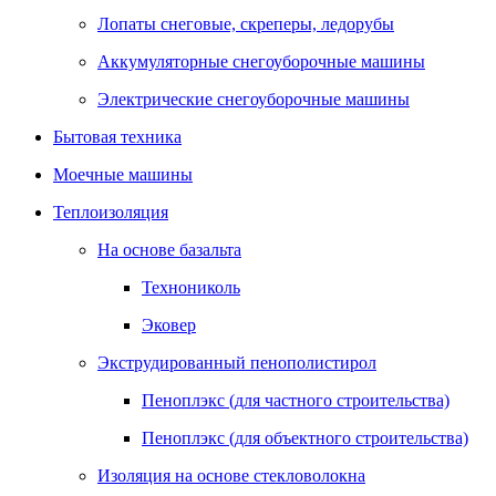
Лопаты снеговые, скреперы, ледорубы
Аккумуляторные снегоуборочные машины
Электрические снегоуборочные машины
Бытовая техника
Моечные машины
Теплоизоляция
На основе базальта
Технониколь
Эковер
Экструдированный пенополистирол
Пеноплэкс (для частного строительства)
Пеноплэкс (для объектного строительства)
Изоляция на основе стекловолокна