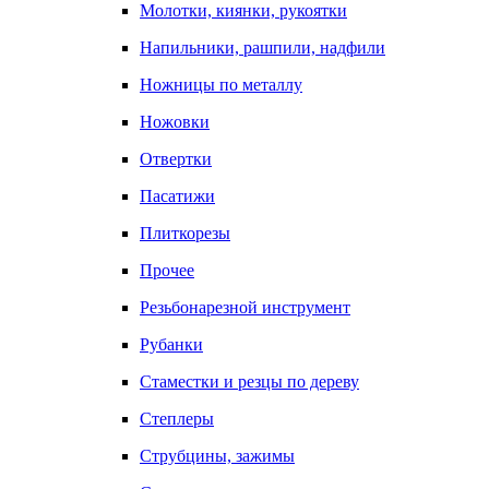
Молотки, киянки, рукоятки
Напильники, рашпили, надфили
Ножницы по металлу
Ножовки
Отвертки
Пасатижи
Плиткорезы
Прочее
Резьбонарезной инструмент
Рубанки
Стаместки и резцы по дереву
Степлеры
Струбцины, зажимы