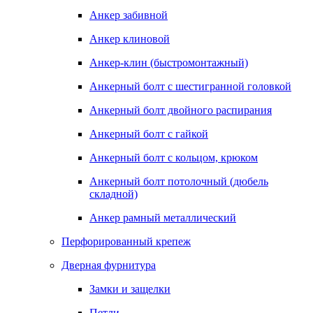
Анкер забивной
Анкер клиновой
Анкер-клин (быстромонтажный)
Анкерный болт с шестигранной головкой
Анкерный болт двойного распирания
Анкерный болт с гайкой
Анкерный болт с кольцом, крюком
Анкерный болт потолочный (дюбель
складной)
Анкер рамный металлический
Перфорированный крепеж
Дверная фурнитура
Замки и защелки
Петли